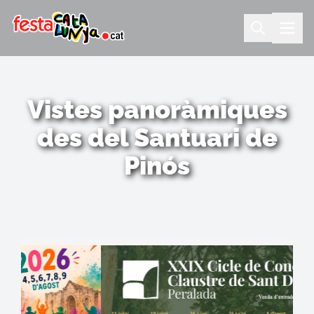
Vistes panoràmiques
des del Santuari de
Pinós