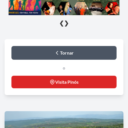
❮
❯
Tornar
o
Visita Pinós