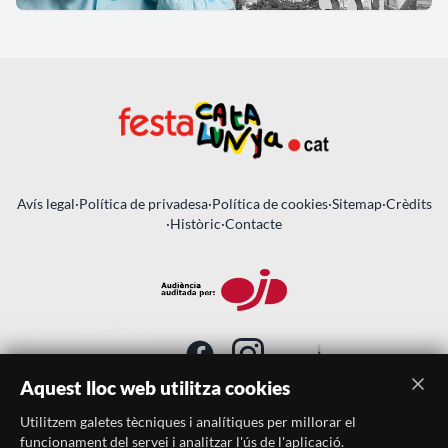
Avís legal
·
Política de privadesa
·
Política de cookies
·
Sitemap
·
Crèdits
·
Històric
·
Contacte
Aquest lloc web utilitza cookies
Utilitzem galetes tècniques i analítiques per millorar el
SUBSCRIU-TE AL BUTLLETÍ
funcionament del servei i analitzar l'ús de l'aplicació.