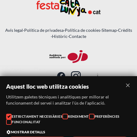
Avís legal
·
Política de privadesa
·
Política de cookies
·
Sitemap
·
Crèdits
·
Històric
·
Contacte
Aquest lloc web utilitza cookies
Utilitzem galetes tècniques i analítiques per millorar el
SUBSCRIU-TE AL BUTLLETÍ
funcionament del servei i analitzar l'ús de l'aplicació.
ESTRICTAMENT NECESSÀRIES
RENDIMENT
PREFERÈNCIES
Telèfon:
938046359
FUNCIONALITAT
Correu:
festacatalunya@festacatalunya.cat
MOSTRAR DETALLS