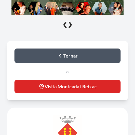
❮
❯
Tornar
o
Visita Montcada i Reixac