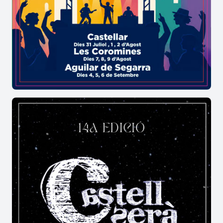
acollidors on es poden escoltar veus diverses.
Oberts i accessibles, els museus fomenten la
diversitat i la sostenibilitat.
A través del Dia Internacional dels Museus,
l'ICOM recolza des del 2020 els Objectius de
Desenvolupament Sostenible (ODS) de les
Nacions Unides i promou anualment un conjunt
d'objectius. El tema d'aquest any s'alinea amb els
tres objectius següents:
• ODS 10: Reduir les desigualtats: Reduir la
desigualtat dins dels països i entre ells
• ODS 16: Pau, justícia i institucions sòlides:
Promoure societats justes, pacífiques i inclusives
• ODS 17: Aliances per assolir els objectius:
Revitalitzar l'aliança mundial per al