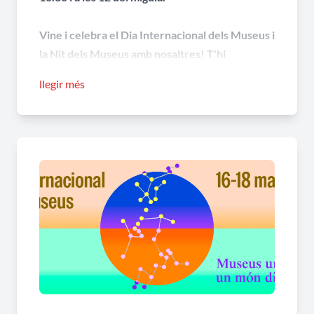
Vine i celebra el Dia Internacional dels Museus i
la Nit dels Museus amb nosaltres! T'hi
esperem!
llegir més
Els museus contribueixen a la coexistència
pacífica i al respecte mutu. Per al Dia
Internacional dels Museus 2026, que se
celebrarà al maig l’ICOM dona visibilitat al lema
“Museus unint un món dividit”. Aquest, també
guiarà les celebracions del 80è aniversari de
l'ICOM al llarg d’aquest any.
Els museus són espais públics de confiança on les
persones es troben amb històries, objectes i
entre ells. En temps de fragmentació social,