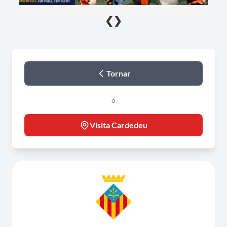
❮
❯
Tornar
o
Visita Cardedeu