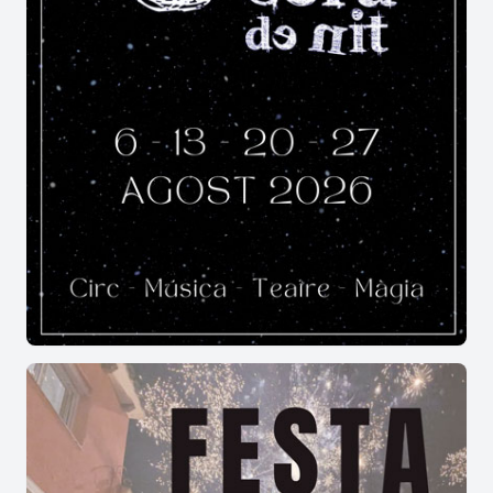
desenvolupament sostenible
Activitats programades:
Dissabte 16 de maig a les 22h
Nit de performance
amb Laura Llaneli
La nit dels museus
Coincidint amb la nit dels museu us proposem
una nit de performance a càrrec de Laura Llaneli,
en el marc de l’exposició “La Síndrome de la
Gallina Ponedora”.
Activitat gratuïta
Entrada lliure durant tot el cap de setmana
Museu obert fins a les 12 de la nit
Dilluns 18 de maig
Visites guiades gratuïtes