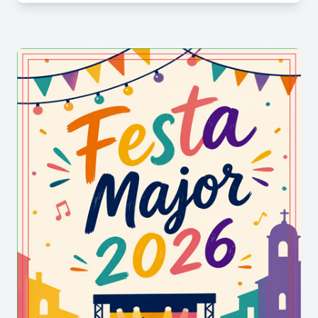
polarització i accés desigual al coneixement i la
cultura, els museus ajuden a reconstruir la
connexió entre generacions, comunitats i
fronteres, tot fomentant el diàleg, l'enteniment,
la inclusió i la pau dins i entre les comunitats de
tot el món.
El tema Museus unint un món dividit destaca el
potencial dels museus per actuar com a ponts
entre les divisions culturals, socials i
geopolítiques, fomentant el diàleg, l'entesa i la
pau dins i entre les comunitats de tot el món. Els
museus no esborren les diferències, sinó que
creen les condicions perquè aquestes es
comprenguin i es tractin amb respecte:
salvaguardant el patrimoni i la memòria, oferint
aprenentatge i reflexió, i proporcionant espais