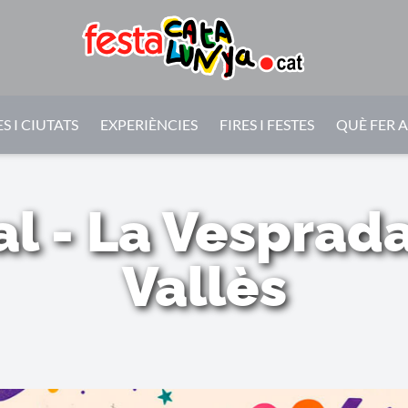
S I CIUTATS
EXPERIÈNCIES
FIRES I FESTES
QUÈ FER 
 - La Vesprada
Vallès