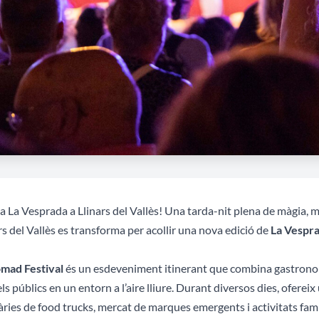
a La Vesprada a Llinars del Vallès! Una tarda-nit plena de màgia, mú
rs del Vallès es transforma per acollir una nova edició de
La Vespra
mad Festival
és un esdeveniment itinerant que combina gastronomia
els públics en un entorn a l’aire lliure. Durant diversos dies, ofer
àries de food trucks, mercat de marques emergents i activitats famil