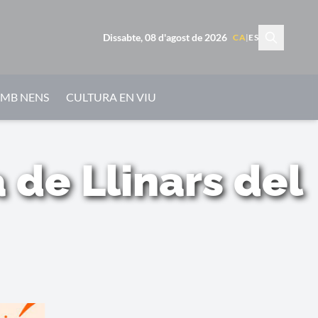
Dissabte, 08 d'agost de 2026
CA
|
ES
AMB NENS
CULTURA EN VIU
 de Llinars del