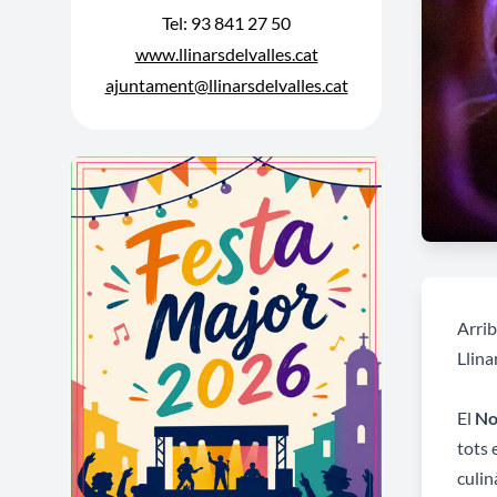
Tel: 93 841 27 50
www.llinarsdelvalles.cat
ajuntament@llinarsdelvalles.cat
Arrib
Llina
El
No
tots 
culin