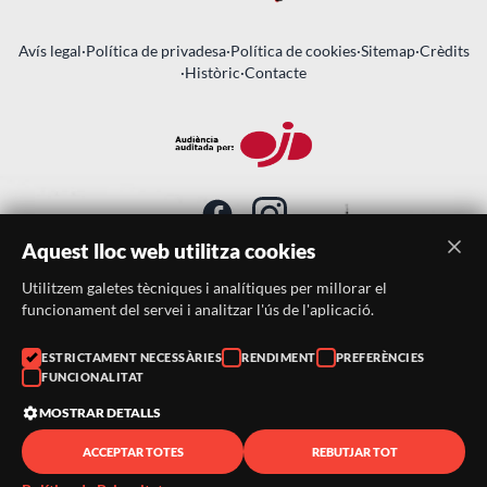
Avís legal
·
Política de privadesa
·
Política de cookies
·
Sitemap
·
Crèdits
·
Històric
·
Contacte
Aquest lloc web utilitza cookies
Utilitzem galetes tècniques i analítiques per millorar el
SUBSCRIU-TE AL BUTLLETÍ
funcionament del servei i analitzar l'ús de l'aplicació.
ESTRICTAMENT NECESSÀRIES
RENDIMENT
PREFERÈNCIES
Telèfon:
938046359
FUNCIONALITAT
Correu:
festacatalunya@festacatalunya.cat
MOSTRAR DETALLS
ACCEPTAR TOTES
REBUTJAR TOT
© 2026 ·
FestaCatalunya
— Tots els drets reservats · Web
desenvolupada amb ❤️ per
CompsaOnline