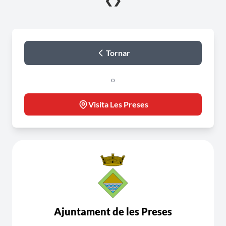
❮
❯
Tornar
o
Visita Les Preses
Ajuntament de les Preses