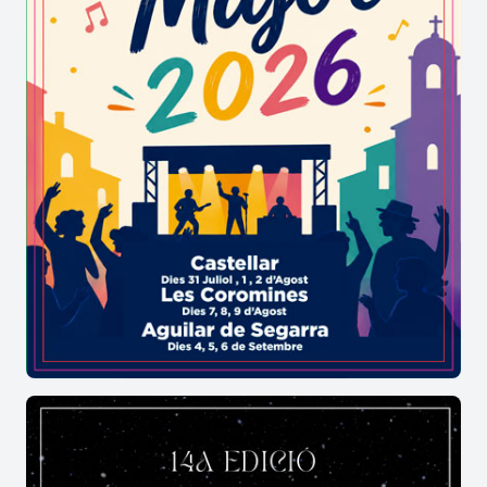
La cultura i la música també hi tindran un paper
destacat, amb
actuacions musicals al bar de la
plaça,
espectacles com el
cinema a la fresca,
sardanes a la plaça Major, i el festival Ésdansa,
una cita imprescindible del calendari estiuenc.
Des de l’Ajuntament
us convidem a participar-hi
activament i a fer d’aquest estiu una
experiència per recordar,
compartint moments,
somriures i bon ambient als espais del nostre
poble.
Veniu, viviu-lo i gaudiu de Les Preses a la
fresca!