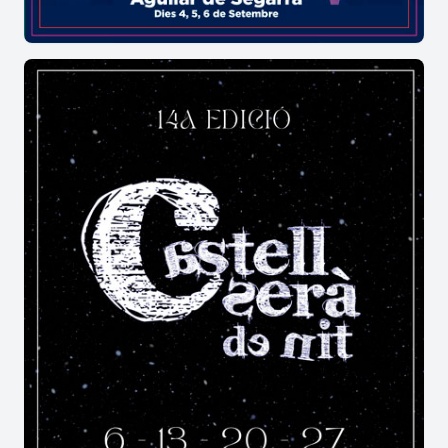
enllà de la simple audició. Passejar pels voltants
dels escenaris permet comprovar com Castellvell
del Camp s'omple d'una energia festiva i
respectuosa que convida a gaudir del ritme de
forma pausada.
Un altaveu de talent i futur a
Castellvell del Camp
L'èxit consolidat d'aquest cicle musical rau en la
implicació del teixit social i els amants de la
cultura de Castellvell del Camp. Gràcies a aquest
suport incondicional, la localitat esdevé un
aparador ideal tant per a figures consagrades
com per a nous creadors. Aquesta vibrant aposta
pel dinamisme sonor no només enriqueix l'oferta
d'oci estiuenca de Castellvell del Camp, sinó que
enforteix l'orgull de pertinença de tota una