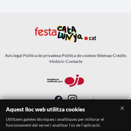
Avís legal
·
Política de privadesa
·
Política de cookies
·
Sitemap
·
Crèdits
·
Històric
·
Contacte
Aquest lloc web utilitza cookies
Utilitzem galetes tècniques i analítiques per millorar el
SUBSCRIU-TE AL BUTLLETÍ
funcionament del servei i analitzar l'ús de l'aplicació.