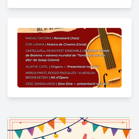
artística de primer ordre.
De quina manera aconsegueix el
festival crear una atmosfera tan íntima
i magnètica en cadascuna de les seves
nits?
La clau es troba en la tria de racons singulars que
potencien l'acústica i la proximitat amb els
intèrprets.
El maridatge de patrimoni i acords a
Castellvell del Camp
La bellesa dels espais escollits per als concerts
defineix la personalitat d'aquest certamen tan
vinculat a la vida de Castellvell del Camp. Durant
els vespres daurats de la temporada estival, el