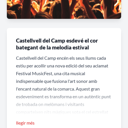
Castellvell del Camp esdevé el cor
bategant de la melodia estival
Castellvell del Camp encén els seus llums cada
estiu per acollir una nova edició del seu aclamat
Festival MusicFest, una cita musical
indispensable que fusiona l'art sonor amb
l'encant natural de la comarca. Aquest gran
esdeveniment es transforma en un autèntic punt
de trobada on melòmans i visitants
comparteixen nits màgiques sota el cel estrellat
del Baix Camp. El municipi de Castellvell del
llegir més
Camp es posiciona així com un far de creació