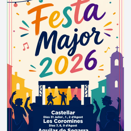
paisatge de la vila esdevé el teló de fons perfecte
per a una proposta cultural de gran nivell
accessible a tothom. L'aposta decidida de les
entitats i l'Ajuntament de Castellvell del Camp
aconsegueix atraure un públic divers que cerca
propostes originals en un format proper.
Quin és el secret per aconseguir que
gèneres musicals tan diferents
s'integrin harmònicament en l'esperit
tradicional de Castellvell del Camp?
Resideix en un criteri artístic exigent que
prioritza l'emoció i el talent per damunt de les
modes passatgeres.
El caliu dels assistents converteix cada vetllada
en una experiència sensorial que va molt més