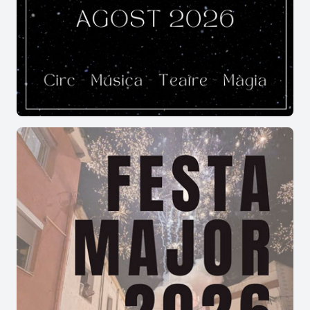
teixit associatiu local agafa les regnes de les
zones de restauració, situades en indrets icònics
com la font Vella per oferir un espai de
retrobament comunitari abans i després de l'acte.
El Concert de les Espelmes a Riudecanyes
demostra la capacitat de la vila per fusionar l'art
amb la cooperació mútua, deixant un record
inoblidable cada estiu.