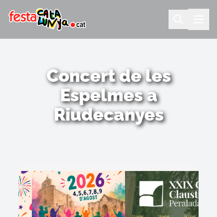
Concert de les
Espelmes a
Riudecanyes