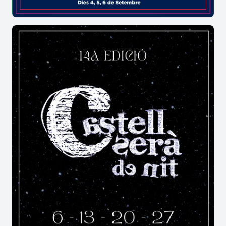
• Espais monumentals i acústica: La combinació
de melodia i patrimoni fa parada a Riudecanyes
per oferir un espectacle que connecta la
sensibilitat de la música en directe amb els
racons històrics de la localitat a la nit.
Un gran compromís social i un poble
unit a Riudecanyes
L'altruisme i l'ajuda a les persones més
vulnerables de la comunitat són el motor
principal d'aquesta vetllada musical d'estiu.
• Guardioles i recollida solidària de productes:
Els assistents col·laboren a través de donatius en
metàl·lic i aportacions voluntàries d'aliments i
productes d'higiene, que s'articulen gràcies a la
xarxa de comerços de Riudecanyes i entitats com
Càritas.
• Servei de barra de les associacions familiars: El