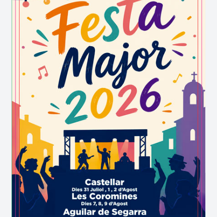
l'arribada del bon temps, el Concert de les
Espelmes a Riudecanyes esdevé el punt de
trobada ideal per compartir grans peces musicals
i accions solidàries en un entorn càlid i colpidor.
Grans veus i lírica a la llum del foc de
Riudecanyes
Els repertoris clàssics, els homenatges als grans
mestres i la calidesa de les flames marquen la
identitat d'aquesta agenda cultural tan esperada.
• Grans gèneres i homenatges operístics: El
poble acull recitals d'òpera i peces del repertori
líric més popular, unint tres tenors i un pianista
sobre l'escenari sota l'atmosfera única i daurada
que creen milers d'espelmes.