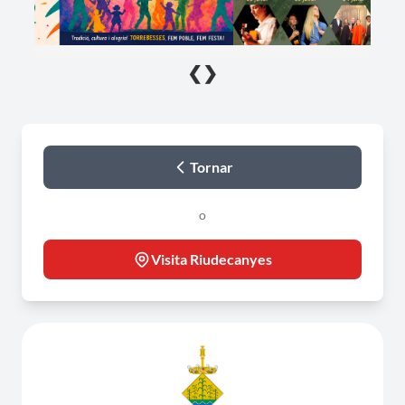
❮
❯
Tornar
o
Visita Riudecanyes