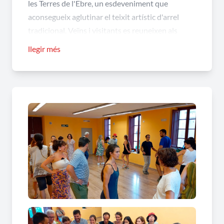
les Terres de l'Ebre, un esdeveniment que
aconsegueix aglutinar el teixit artístic d'arrel
tradicional. Veïns i visitants es reuneixen als
espais de la vila per gaudir d'un programa ric en
llegir més
actuacions de primer nivell, on la música popular
esdevé el millor punt de trobada entre
generacions en cada nova edició.
Festival Ebre-Folk de Roquetes: Jotes,
tallers de ball i la joia de la comunitat
L'esperit d'aquesta gran mostra de cultura viva es
respira en la complicitat d'un públic entregat que
omple els espais a cada nova sessió.
L'organització dota el territori d'una programació
d'alta qualitat harmònica apta per a diferents
edicions del certamen.