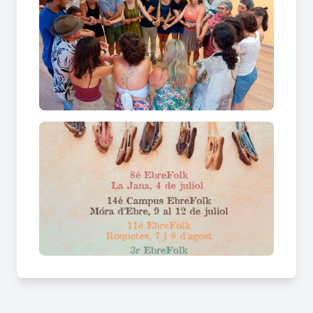
Quin és el gènere musical i de ball
improvisat que centra tota l'atenció de
la mostra?
La cantada de
jotes ebrenques
i els vessadors
són l'eix de referència a
Roquetes
, un art
centenari basat en la improvisació de versos
satírics i rimes enginyoses que fan xalar de lo
bonic grans i petits per igual.
Aquesta gran aposta per la difusió de les arrels
pròpies és un pilar fonamental per dinamitzar el
municipi de
Roquetes
. Les trobades no només
inclouen concerts, sinó també tallers pràctics on
s'ensenya a ballar el gènere lluent de la jota a tota
la ciutadania de forma oberta.