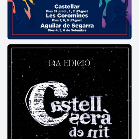
D'aquesta manera, el certamen de
Roquetes
tanca les seves intenses jornades de música
tradicional amb dinars de germanor i mostres
d'artesania popular, acomiadant el festival a
Roquetes
amb el ferm desig de continuar fent
bategar la cultura d'arrel fins al pròxim any.