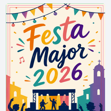
Escenaris amb identitat i el caliu del
públic a Roquetes
La implicació institucional i de les colles
folklòriques fa possible que cada any els
espectacles de música d'arrel apropin el talent
d'arreu dels Països Catalans de forma accessible.
Quins espais de la vila acullen les
diferents actuacions i trobades de
balladors?
El pati de l'antic escorxador, l'Hort de Cruells i els
pavellons de
Roquetes
es transformen en els
escenaris principals de la mostra, oferint un caliu
ideal per gaudir de les sonoritats de la dolçaina, el
tabal i el guitarró.