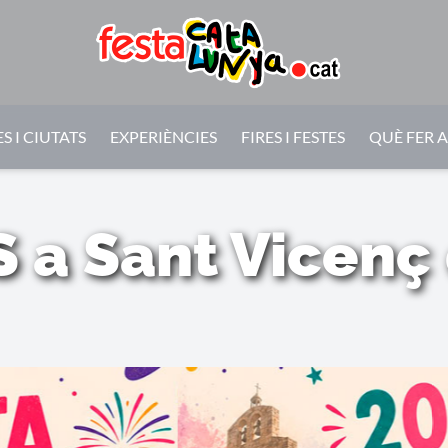
S I CIUTATS
EXPERIÈNCIES
FIRES I FESTES
QUÈ FER 
S a Sant Vicenç