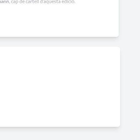
mann
, cap de cartell d’aquesta edició.
erses opcions d’abonaments que permeten accedir a
ïtes, reforçant la voluntat del festival d’arribar a
rada
iferents opcions