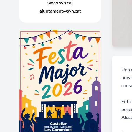
www.svh.cat
ajuntament@svh.cat
Una n
nova 
conso
Entre
posen
Alos