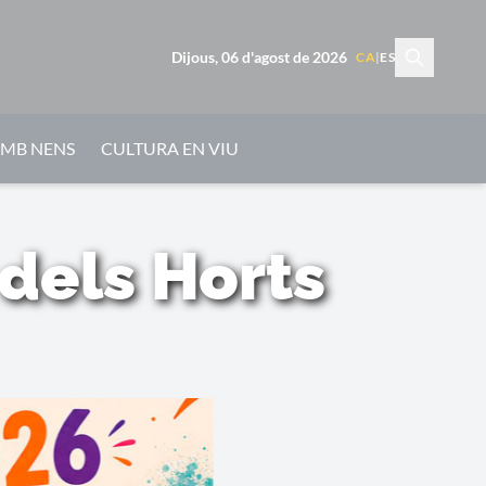
Dijous, 06 d'agost de 2026
CA
|
ES
AMB NENS
CULTURA EN VIU
 dels Horts