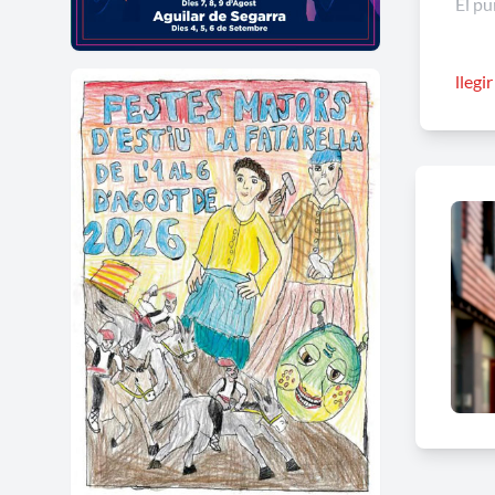
El pu
Els p
llegi
múlti
un pú