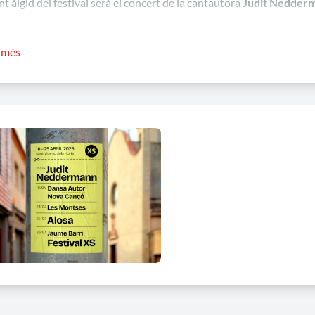
nt àlgid del festival serà el concert de la cantautora
Judit Nedder
reus de les entrades oscil·len entre els 3 i els 15 euros, amb div
r més
ples espectacles a preus reduïts. A més, algunes propostes són gratu
blic ampli.
Compra la teva ent
També inclou abonaments amb d