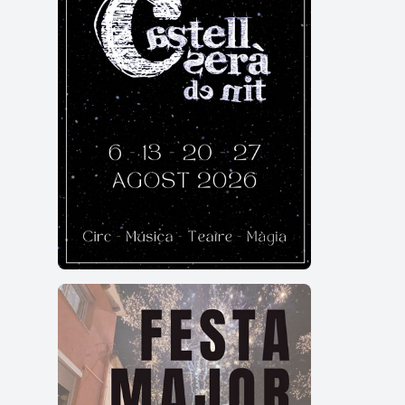
Pro
Dimar
Dimec
Dijou
Diven