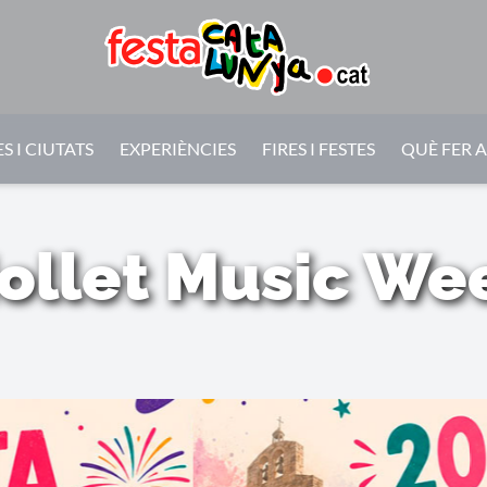
S I CIUTATS
EXPERIÈNCIES
FIRES I FESTES
QUÈ FER 
ollet Music We