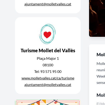
ajuntament@molletvalles.cat
Turisme Mollet del Vallès
Moll
Plaça Major 1
Molle
08100
reuni
Tel: 93 571 95 00
Week 
www.molletvalles.cat/ca/turisme
sense
ajuntament@molletvalles.cat
Moll
El Mo