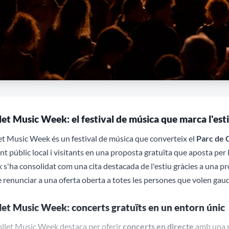
et Music Week: el festival de música que marca l'esti
t Music Week és un festival de música que converteix el
Parc de C
nt públic local i visitants en una proposta gratuïta que aposta per l
s'ha consolidat com una cita destacada de l'estiu gràcies a una p
 renunciar a una oferta oberta a totes les persones que volen gaudi
et Music Week: concerts gratuïts en un entorn únic
llet Music Week destaca per oferir
concerts en directe
amb una p