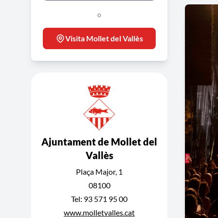
o
Visita Mollet del Vallès
Ajuntament de Mollet del
Vallès
Plaça Major, 1
08100
Tel: 93 571 95 00
www.molletvalles.cat