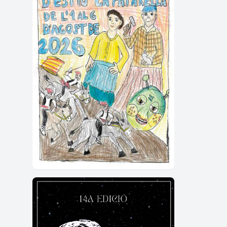
• Act
• Pro
• Fes
• Una
Què
El Mo
progr
On s
El Mo
Cal 
No. E
ciuta