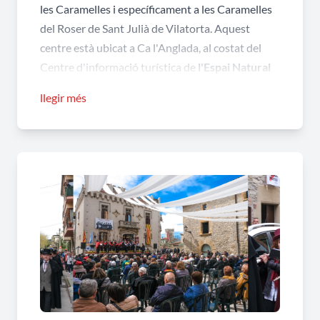
les Caramelles i específicament a les Caramelles
del Roser de Sant Julià de Vilatorta. Aquest
centre està ubicat a Ca l'Anglada, al costat del
Centre d'informació turística de
l'Espai Natural
Guilleries-Savassona
.
llegir més
Horari: De Dilluns a Divendres de les 10h a les
13h. Dissabtes de 9h a 13h i Diumenges de 10h a
13h. Dijous tancat per festa setmanal.
Activitat gratuïta recomanada per a tota la
família.