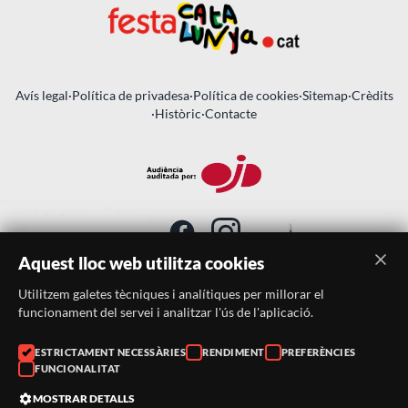
Avís legal
·
Política de privadesa
·
Política de cookies
·
Sitemap
·
Crèdits
·
Històric
·
Contacte
Aquest lloc web utilitza cookies
Utilitzem galetes tècniques i analítiques per millorar el
SUBSCRIU-TE AL BUTLLETÍ
funcionament del servei i analitzar l'ús de l'aplicació.
ESTRICTAMENT NECESSÀRIES
RENDIMENT
PREFERÈNCIES
Telèfon:
938046359
FUNCIONALITAT
Correu:
festacatalunya@festacatalunya.cat
MOSTRAR DETALLS