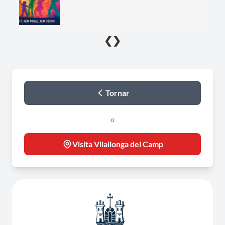
❮
❯
Tornar
o
Visita Vilallonga del Camp