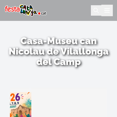
Casa-Museu can
Nicolau de Vilallonga
del Camp