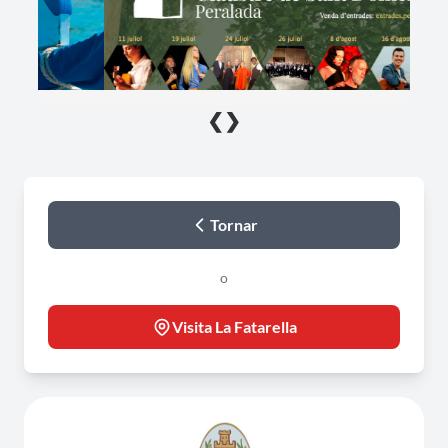
❮
❯
Tornar
o
Visita La Fatarella