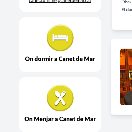
canet.turisme@canetdemar.cat
Dissa
El d
On dormir a Canet de Mar
On Menjar a Canet de Mar