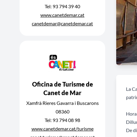
Tel: 93 794 39 40
www.canetdemar.cat
canetdemar@canetdemar.cat
Oficina de Turisme de
La Ca
Canet de Mar
patr
Xamfrà Rieres Gavarra i Buscarons
08360
Horar
Tel: 93 794 08 98
Dillu
www.canetdemar.cat/turisme
De di