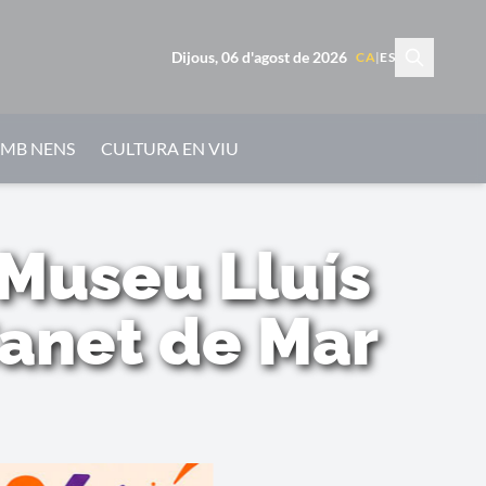
Dijous, 06 d'agost de 2026
CA
|
ES
AMB NENS
CULTURA EN VIU
 Museu Lluís
anet de Mar