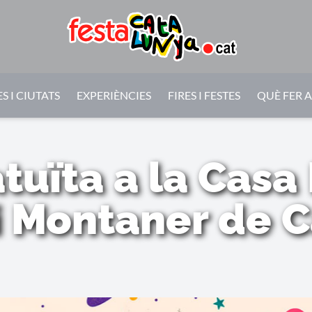
S I CIUTATS
EXPERIÈNCIES
FIRES I FESTES
QUÈ FER 
tuïta a la Casa
 Montaner de C