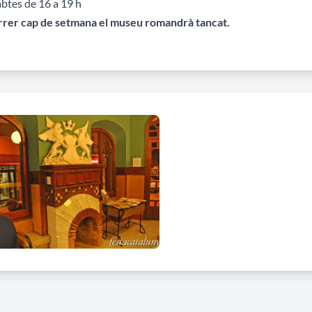
btes de 16 a 19 h
arrer cap de setmana el museu romandrà tancat.