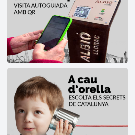
Vilallonga del Camp quan va néixer Pere Virgili
(aiguardentet, teixidor...) fins
mostres d'utensilis
d'un cirurgià de l'època, així com escrits
personals i la recreació d'una infermeria d'un
vaixell del segle XVIII
.
Més informació i visites