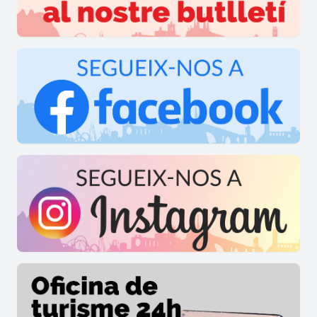
El 1754, Ferran VI nomena Pere Virgili cirurgià
primer de la Reial Cambra i Alcalde Major
Examinador del Protobarberat. Després, el rei
Carles III, el seu successor, l'autoritza a crear un
Col·legi semblant al de Cadis per formar
cirurgians militars a Barcelona. El Reial Col·legi
de Barcelona s’inaugura el 1764. A partir
d’aquest moment, Virgili exerceix entre
Barcelona, Cadis i Madrid com a cirurgià de
cambra de Ferran VI i, després, de Carles III. A
partir del 1770, Virgili viu definitivament a
Barcelona on, malalt en els darrers temps, mor el
1776 i és enterrat al Convent dels Caputxins de
la Portaferrissa."
Al Museu podem trobar des d'exposiciosn
d'utensilis dels oficis menestrals que hi havia a