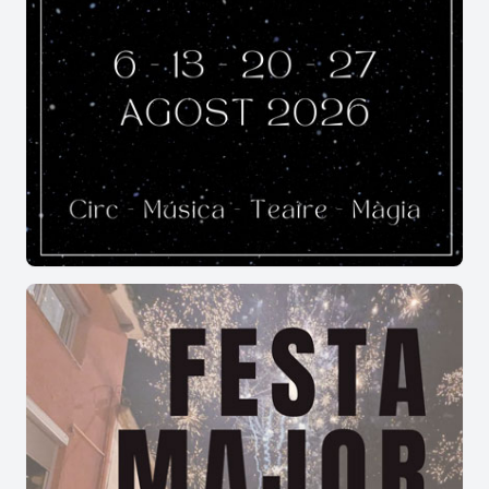
Torna a Cadis l’estiu del 1737 i el juny del 1738,
emprèn un tercer viatge amb l’encàrrec
d’organitzar els Hospitals Reials de Cartagena
d’Índies, L'Havana i Aguada a Puerto Rico. El
1740, Virgili com a cirurgià ajudant salpa amb el
vaixell almirall ’Invencible’’ amb destí al continent
americà. Arribats a Cartagena, que està sent
atacada pels anglesos, Virgili ha d’atendre
nombrosos mariners ferits.
Virgili, tot i demanar el seu retorn a la península
diverses vegades, ha de romandre a l’illa de Cuba
quatre anys. Fins al març de 1745 no rep l’ordre
del Marquès de l'Ensenada per ”continuar el
mèrit” a l’Hospital de Marina de Cadis a les
ordres del cirurgià major Juan Lacomba, ja gran i
molt fatigat. Poc després, el Marquès de