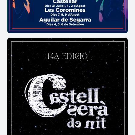
nomenat pel seu oncle director del frustrat Reial
Col·legi de Cirurgia de Nova Espanya (Mèxic).
El 1735. Pere Virgili s’enrola en un segon viatge a
Amèrica amb missió comercial, una travessia en
què han d’afrontar situacions desastroses.
D’escala a Canàries, s’assabenta que ha estat
pare i, ja a l’Atlàntic, comencen els contratemps:
avaries, calor i tempestes, naufragi de la flota,
malalties i epidèmies. Després de passar per
Puerto Rico, Santo Domingo i vorejar Cuba,
arriben Veracruz, el port de destí on Virgili es
dedica a guarir els malalts i ingressa els més greus
a l’Hospital de Montes Claros on hi constata les
deficiències sanitàries i tècniques que pateix el
centre i acaba traslladant-los novament al vaixell.