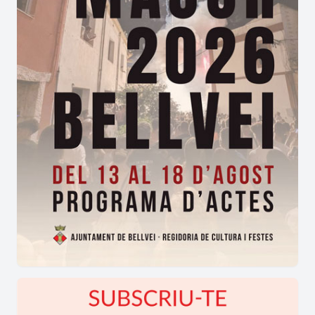
l’Ensenada tramet a Virgili l’encàrrec del rei de
crear el Reial Col·legi de Cirurgia de l’Armada a la
capital gaditana amb la missió de formar
cirurgians navals. Virgili passa 4 mesos a Madrid
per presentar el projecte a la Cort d’on ha de
sortir l’ordre de nomenar-lo director amb la
capacitat de designar els catedràtics. Aprofitant
el Col·legi de Practicants que havia fundat
Lacomba, Virgili posa en funcionament la nova
institució acadèmica a principis de 1749 i la dota
d’un professorat excel·lent format als millors
centres europeus. El nou Col·legi de Cadis
disposa, també, dels millors i més nous recursos,
llibres i instrumental per fer les pràctiques
quirúrgiques.