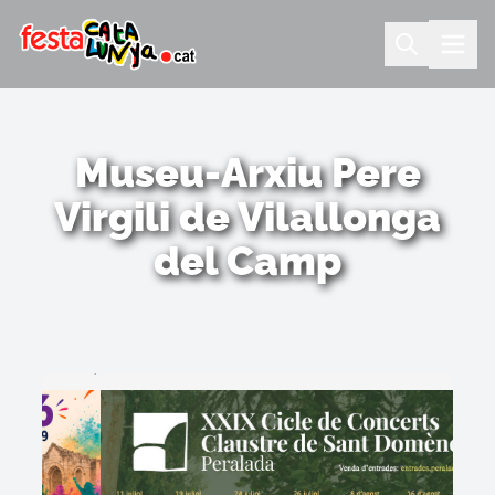
Museu-Arxiu Pere
Virgili de Vilallonga
del Camp