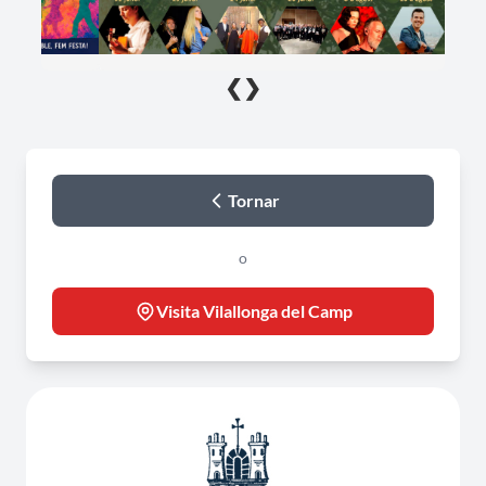
❮
❯
Tornar
o
Visita Vilallonga del Camp