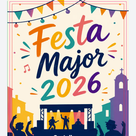
cirurgià major de l’Armada Joan Lacomba, que
convenç Virgili perquè es passi a la Marina. Dos
anys després, s’embarca pel seu primer viatge a
Amèrica. Més endavant, viatja a Orà i a Itàlia.
El 1732, rep una subvenció reial de Felip V per
formar-se a París on té com a mestre Claude le
Cat. De tornada a Cadis, el 1734, Pere Virgili es
casa amb Joana Roland, gaditana d’una família de
cirurgians d’origen francès, amb qui té una única
filla, Francesca Rosalia. La noia, el 1753 amb
només disset anys, es casa amb el seu oncle i
ajudant de cirurgia del seu pare, Lorenzo Roland.
El matrimoni té un sol fill, Josep Roland Virgili
(1760 –1791). La la seva germana té un fill, el
cirurgià Andreu Montaner Virgili, que és