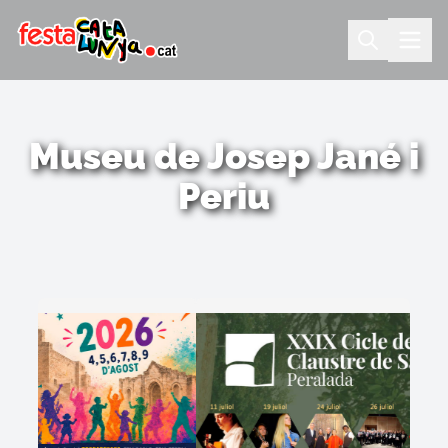
Museu de Josep Jané i
Periu