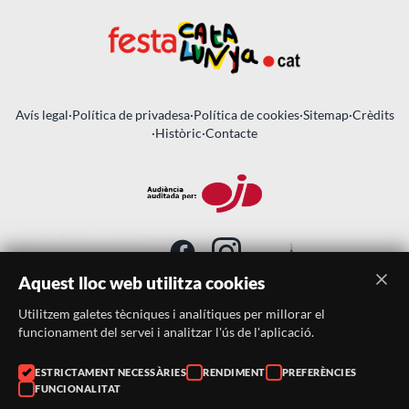
Avís legal
·
Política de privadesa
·
Política de cookies
·
Sitemap
·
Crèdits
·
Històric
·
Contacte
Aquest lloc web utilitza cookies
Utilitzem galetes tècniques i analítiques per millorar el
SUBSCRIU-TE AL BUTLLETÍ
funcionament del servei i analitzar l'ús de l'aplicació.
ESTRICTAMENT NECESSÀRIES
RENDIMENT
PREFERÈNCIES
Telèfon:
938046359
FUNCIONALITAT
Correu:
festacatalunya@festacatalunya.cat