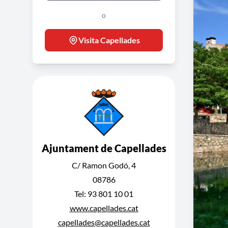
o
Visita Capellades
Ajuntament de Capellades
C/ Ramon Godó, 4
08786
Tel: 93 801 10 01
www.capellades.cat
capellades@capellades.cat