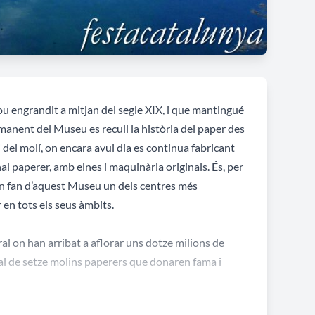
 fou engrandit a mitjan del segle XIX, i que mantingué
ermanent del Museu es recull la història del paper des
i del molí, on encara avui dia es continua fabricant
al paperer, amb eines i maquinària originals. És, per
ven fan d’aquest Museu un dels centres més
r en tots els seus àmbits.
ral on han arribat a aflorar uns dotze milions de
otal de setze molins paperers que donaren fama i