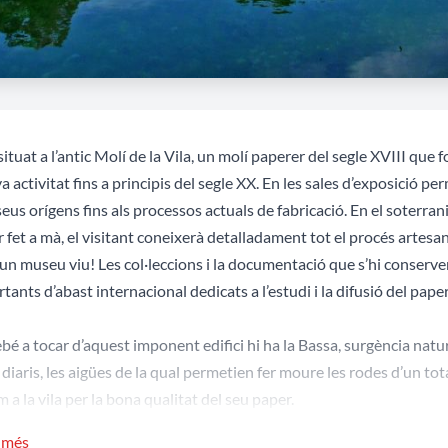
situat a l’antic Molí de la Vila, un molí paperer del segle XVIII que
va activitat fins a principis del segle XX. En les sales d’exposició p
seus orígens fins als processos actuals de fabricació. En el soterran
 fet a mà, el visitant coneixerà detalladament tot el procés artesan
 un museu viu! Les col·leccions i la documentació que s’hi conser
tants d’abast internacional dedicats a l’estudi i la difusió del pape
bé a tocar d’aquest imponent edifici hi ha la Bassa, surgència natu
s diaris, les aigües de la qual permetien fer moure les rodes d’un t
 a la vila per la bona qualitat del seu paper.
r més