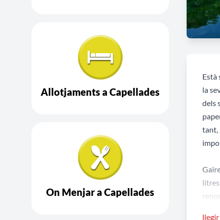
Està 
la se
Allotjaments a Capellades
dels 
paper
tant,
impor
Gaire
litre
On Menjar a Capellades
renom
llegi