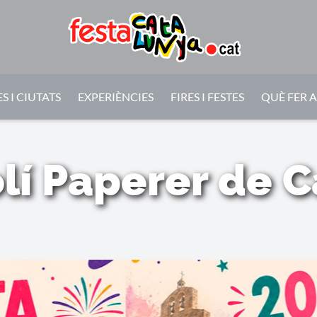
S I CIUTATS
EXPERIÈNCIES
FIRES I FESTES
QUÈ FER 
í Paperer de 