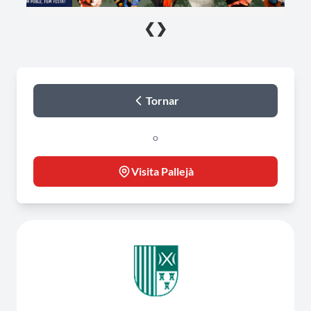
❮
❯
Tornar
o
Visita Pallejà