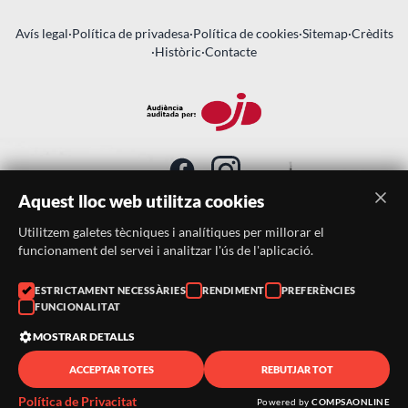
Avís legal
·
Política de privadesa
·
Política de cookies
·
Sitemap
·
Crèdits
·
Històric
·
Contacte
Aquest lloc web utilitza cookies
Utilitzem galetes tècniques i analítiques per millorar el
SUBSCRIU-TE AL BUTLLETÍ
funcionament del servei i analitzar l'ús de l'aplicació.
Telèfon:
938046359
ESTRICTAMENT NECESSÀRIES
RENDIMENT
PREFERÈNCIES
FUNCIONALITAT
Correu:
festacatalunya@festacatalunya.cat
MOSTRAR DETALLS
ACCEPTAR TOTES
REBUTJAR TOT
© 2026 ·
FestaCatalunya
— Tots els drets reservats · Web
desenvolupada amb ❤️ per
CompsaOnline
Política de Privacitat
Powered by
COMPSAONLINE