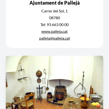
Ajuntament de Pallejà
Carrer del Sol, 1
08780
Tel: 93 663 00 00
www.palleja.cat
palleja@palleja.cat