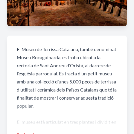
El Museu de Terrissa Catalana, també denominat
Museu Rocaguinarda, es troba ubicat a la
rectoria de Sant Andreu d’Oristà, al darrere de
l’església parroquial. Es tracta d’un petit museu
amb una col·lecció d’unes 5.000 peces de terrissa
d’utilitat i ceràmica dels Països Catalans que té la
finalitat de mostrar i conservar aquesta tradició
popular.
El museu està articulat en tres plantes i dividit en
7 sales on es mostren objectes d’un mateix