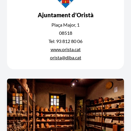
Ajuntament d’Oristà
Plaça Major, 1
08518
Tel: 93 812 80 06
www.orista.cat
orista@diba.cat