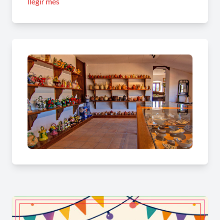
llegir més
origen territorial. Aquesta exposició permet
seguir cronològicament la terrissa catalana des
del segle IV fins al segle XX, destacant els
objectes medievals. S’hi poden veure també eines
de treball habituals d’un terrissaire.
La primera sala de la planta baixa és la de Piera i
Esparreguera, la segona la de la Bisbal
d’Empordà, la tercera la de Sant Julià, Breda i
Cardedeu. A la quarta sala es mostren objectes,
motlles i materials constructius procedents d’una
teuleria que es desmuntà de Barcelona: La
teuleria Grossa. A continuació hi ha la sala de les
Illes Balears i Verdú amb alguns dels objectes
més antics del museu corresponents a Eivissa
com uns tupins fets servir en rituals funeraris de
l’any 600 aC.