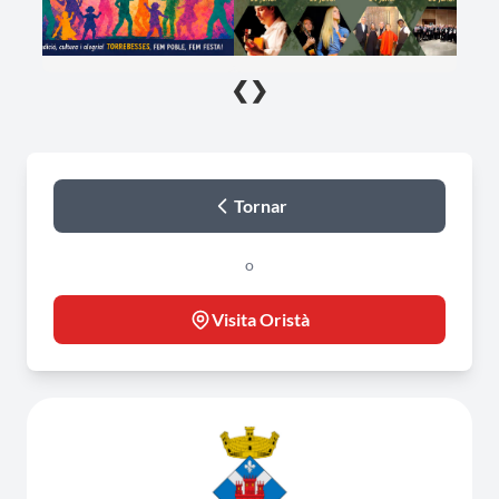
❮
❯
Tornar
o
Visita Oristà