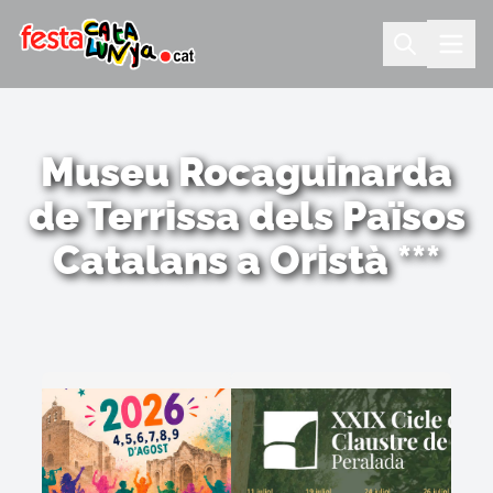
Museu Rocaguinarda
de Terrissa dels Països
Catalans a Oristà ***