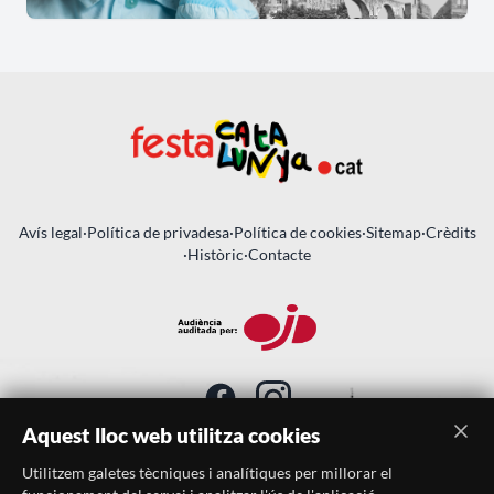
Avís legal
·
Política de privadesa
·
Política de cookies
·
Sitemap
·
Crèdits
·
Històric
·
Contacte
Aquest lloc web utilitza cookies
Utilitzem galetes tècniques i analítiques per millorar el
SUBSCRIU-TE AL BUTLLETÍ