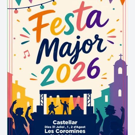
Al primer pis es troben peces del segle XIII, XIV i
XV procedents del Museu de Ceràmica de
Barcelona (cedides en dipòsit) amb objectes de
cases de Barcelona i un important fons de
l’Hospital de la Santa Creu de Barcelona. Al
segon pis hi ha la sala de Castelló, València i
Alacant amb objectes datats des del segle XII fins
a l’actualitat; i la sala de Tarragona i la Franja de
Ponent.
La tipologia de peces és molt variada des de
càntirs a rajoles passant per gerros, morters,
ampolles, tupins, bols, orinals, teules, fruiters,
cassons, plats, porrons, canters d’oli, gerres
d’olives, tombatruites, i un llarg etcètera.