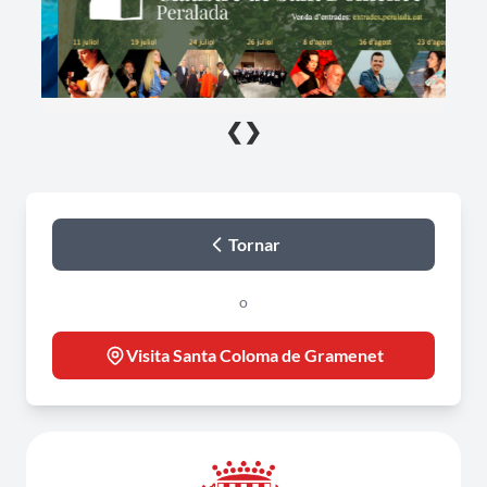
❮
❯
Tornar
o
Visita Santa Coloma de Gramenet