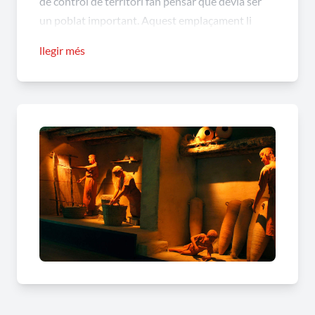
de control de territori fan pensar que devia ser
un poblat important. Aquest emplaçament li
permetia la visió i la comunicació amb els
llegir més
assentaments propers, ja que controlava un tram
important de la línia de costa, la desembocadura
del Besòs, el pla de Barcelona i el pas cap a
l’interior, cap al Vallès.
(+ informació)
Torre Balldovina:
Torre de defensa amb orígens
ja al segle XI i l'únic edifici romànic del Barcelonès
que ha arribat íntegre als nostres dies
(+
informació)
Molí d'en Ribe:
Molí fariner baixmedieval de
quatre moles mogut per força hidràulica
(+
informació)