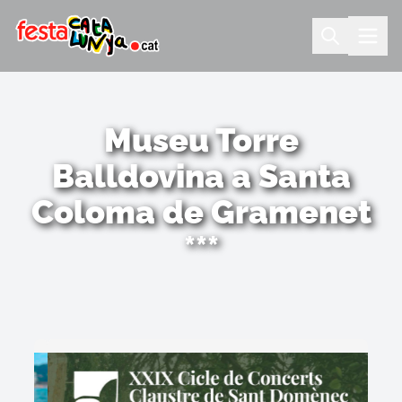
Museu Torre
Balldovina a Santa
Coloma de Gramenet
***