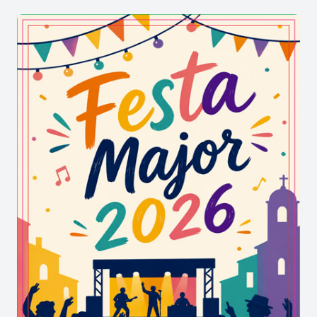
Antic Safareig Públic:
en el subsòl de la plaça de
Montserrat Roig es conserven les restes de l’antic
safareig públic de Santa Coloma, soterrades i
protegides per una cobertura de vidre.
(+
informació)
Refugi Antiaeri de la Torre Balldovina:
la
iniciativa de recuperar i obrir el refugi antiaeri i
incorporar-lo al patrimoni visitable de Santa
Coloma s’ha d’entendre com una peça essencial
per conèixer la història més recent de la ciutat.
(+
informació)
Memòria històrica:
Recuperar, preservar i
difondre la memòria històrica de Santa Coloma
esdevé fonamental per a la preservació dels
valors democràtics, la llibertat, la pau i la justícia