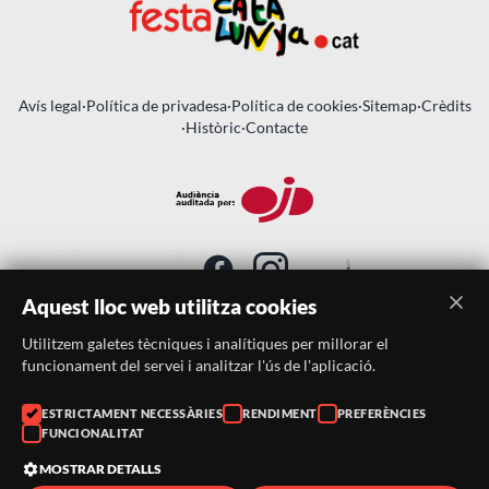
Avís legal
·
Política de privadesa
·
Política de cookies
·
Sitemap
·
Crèdits
·
Històric
·
Contacte
Aquest lloc web utilitza cookies
Utilitzem galetes tècniques i analítiques per millorar el
SUBSCRIU-TE AL BUTLLETÍ
funcionament del servei i analitzar l'ús de l'aplicació.
ESTRICTAMENT NECESSÀRIES
RENDIMENT
PREFERÈNCIES
Telèfon:
938046359
FUNCIONALITAT
Correu:
festacatalunya@festacatalunya.cat
MOSTRAR DETALLS