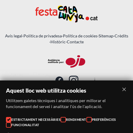
Avís legal
·
Política de privadesa
·
Política de cookies
·
Sitemap
·
Crèdits
·
Històric
·
Contacte
Aquest lloc web utilitza cookies
Utilitzem galetes tècniques i analítiques per millorar el
SUBSCRIU-TE AL BUTLLETÍ
funcionament del servei i analitzar l'ús de l'aplicació.
ESTRICTAMENT NECESSÀRIES
RENDIMENT
PREFERÈNCIES
Telèfon:
938046359
FUNCIONALITAT
Correu:
festacatalunya@festacatalunya.cat