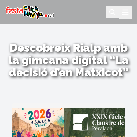
Descobreix Rialp amb
la gimcana digital “La
decisió d’en Matxicot”