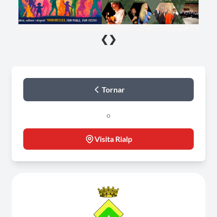
❮
❯
Tornar
o
Visita Rialp