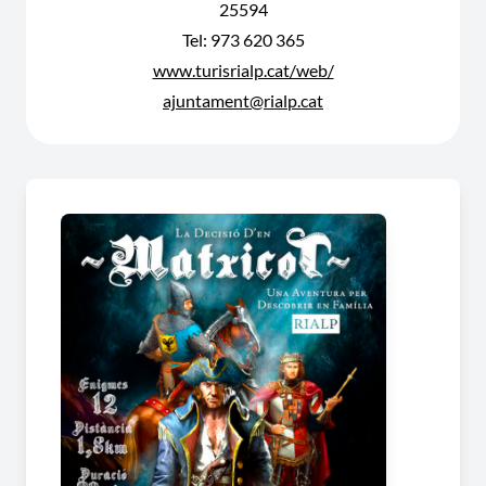
25594
Tel: 973 620 365
www.turisrialp.cat/web/
ajuntament@rialp.cat