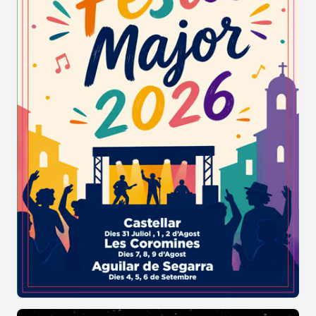
només cal escanejar un codi QR amb el mòbil per
iniciar l’aventura. Cada pista et conduirà a
descobrir espais singulars, històries amagades i
paisatges únics d’aquest poble del Pallars Sobirà.
Rialp és natura, tradició i emoció!