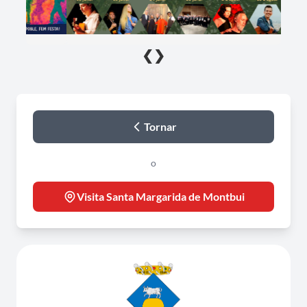
❮
❯
Tornar
o
Visita Santa Margarida de Montbui