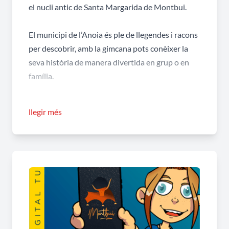
el nucli antic de Santa Margarida de Montbui.
El municipi de l’Anoia és ple de llegendes i racons
per descobrir, amb la gimcana pots conèixer la
seva història de manera divertida en grup o en
família.
Pots fer l’aventurà en català, castellà o anglès.
llegir més
Trobaràs els codis QR als punts indicats del
municipi.