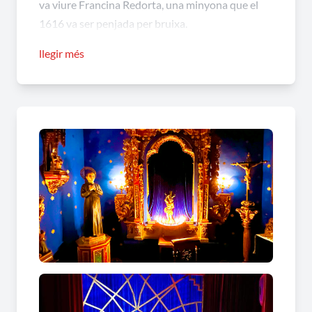
va viure Francina Redorta, una minyona que el
1616 va ser penjada per bruixa.
llegir més
La Casa dels Àngels és una casa encantada i
plena d’encant, que permet viure experiències
úniques durant el seu recorregut a través de
portes secretes, escales sinistres, catacumbes
tenebroses i antics objectes màgics i sorprenents.
A La Casa dels Àngels també s’hi troben un bar,
amb una gran terrassa, un petit teatret amb
espectacles de màgia per a tots els públics, i
l’exposició del Mag Lari sobre objectes de
Michael Jackson, una de les més curioses del
món.
La Casa dels Àngels et donarà prou al·licients per