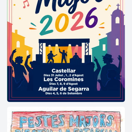
Wonderland
Wonderland és el nom de l’exposició d’objectes
de Michael Jackson que el Mag Lari ha estat
recopilant al llarg de la seva vida. Fan del cantant
des que tenia vuit anys, ha consolidat una de les
col·leccions obertes al públic més originals que hi
ha. La seva premissa ha estat la de mostrar
objectes que van formar part de la vida del
cantant, radicalment diferents entre ells i poc
habituals de veure. Així doncs, hi podem trobar
peces de roba, mobles de casa seva, discos d’or,
petits objectes personals i fins i tot el seu famós
guant d’Swarovskis.
El Petit Llantiol
El petit Llantiol és el cafè-teatre de La Casa dels
Àngels. Està situat a la terrassa i té una capacitat