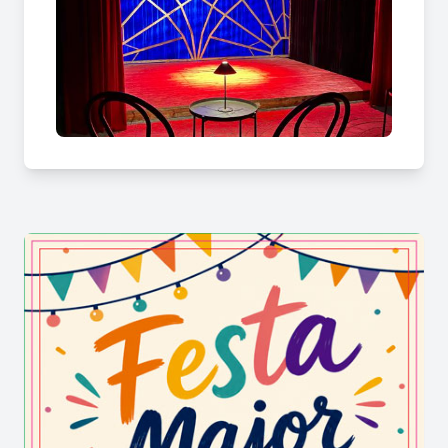
passar-hi un matí o una tarda que recordaràs
durant molt temps. Una casa enigmàtica i màgica
com cap altra.
Un espai únic: +1.500m2
Una experiència inoblidable: recorregut 1 hora
Una història memorable: Una casa del segle XVI
Bar de La Casa dels Àngels
La Casa dels Àngels també té un bar situat a les
antigues porqueres de la casa i compta amb una
terrassa de tres-cents metres, per poder
prendre-hi refrigeris i sopars durant el cap de
setmana. Un espai preciós per poder gaudir d’una
carta basada en tapes i entrepans gastronòmics.