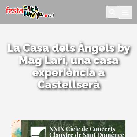
La Casa dels Àngels by
Mag Lari, una casa
experiència a
Castellserà