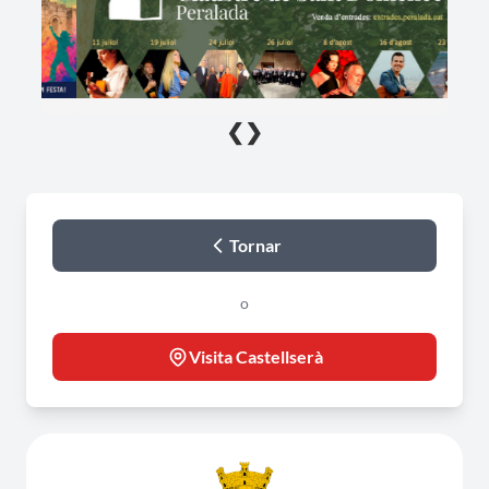
❮
❯
Tornar
o
Visita Castellserà