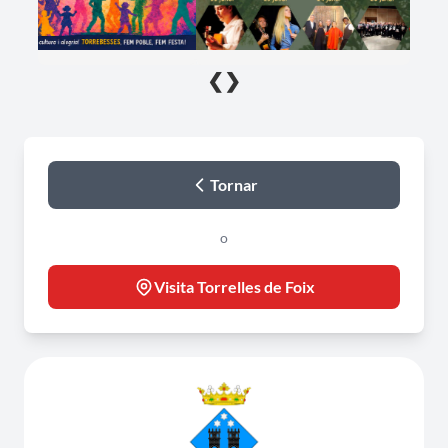
❮
❯
Tornar
o
Visita Torrelles de Foix