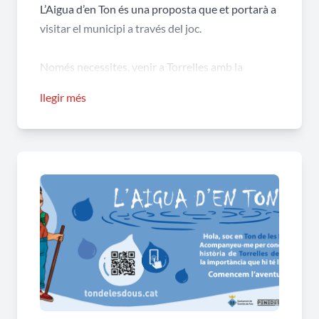
L’Aigua d’en Ton és una proposta que et portarà a
visitar el municipi a través del joc.
Només necessites, venir a Torrelles amb la
família, els amics o amb qui vulguis, entrar amb el
llegir més
mòbil a
https://tondelesdous.cat
, registrar el teu
nom i seguir les indicacions. Per començar situat
cap a la zona de l’ajuntament… i recorda donar
permisos de localització, si no estàs a Torrelles no
podràs jugar.
Gaudeix de la proposta i queda’t a Torrelles de
Foix, t’hi esperem!
Descarrega el mapa promocional