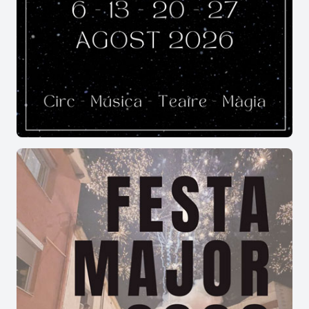
conglomerats que envolten la Depressió Central.
En tota la Conca d'Ódena s'han anat trobant
restes de fòssils marins dipositats en ambients
litorals. En la zona dels Esgavellats es troben
fòssils nummulits, coneguts popularment com a
llenties.
Els Esgavellats és la zona que més sobresurt de
tota la serra, i es anomenada així perquè en
aquesta part la serra està com trencada, com
esgavellada. Es troba força amagat, el seu
recorregut és angost i els amants d'aquest indret
el descriuen com un laberint natural on podem
jugar a perdre'ns.
PR-C119 CINTURÓ DE LA CONCA D'ÒDENA
Aquest sender de petit recorregut va néixer a