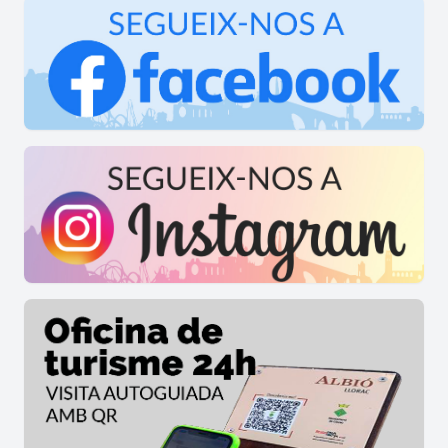
pròpiament a
Vilanova del Camí
és l'itinerari que
va de la Pobla de Claramunt al Santuari de
Collbàs, que es correspon amb el número de tram
1. Aquest itinerari discorre pels elements que
formen part del medi natural de
Vilanova del
Camí
.
Els elements del patrimoni natural que es vincula
en aquest recorregut són:
Castell de Claramunt
Turó de la Guàrdia
Dipòsit de Can Titó
Plafó de l'Anoia Panoràmica del Santuari de
Collbàs