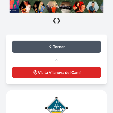
❮
❯
Tornar
o
Visita Vilanova del Camí