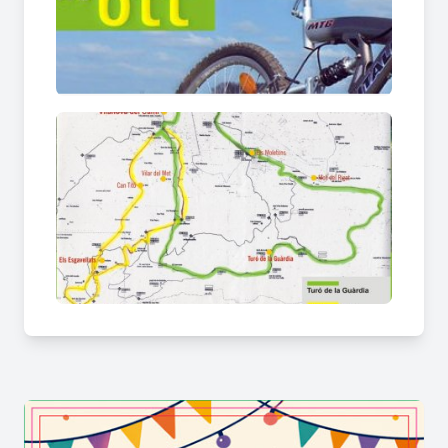
Sortint des del Parc Fluvial, enfilarem cap al
dipòsit de Can Titó i d'allà agafarem el PR C119.
Aquest PR rep el nom de Cinturó de la Conca
d'Òdena i té una longitud de 68 km. és un
recorregut circular que enllaça 9 municipis de la
Conca.
Nosaltres seguirem un tram de 4 Km des del
dipòsit de Can Titó fins al Castell de la Pobla.
El total del recorregut és de 7 Km. i està previst
de fer en unes 2 hores aproximadament.
AMB BTT PER LA SERRA DE COLLBÀS
(
+info
)
Distància: 5 Km.
Temps: 45 minuts
Sortint des del Parc Fluvial en direcció al dipòsit
de Can Titó, arribarem a un tram de 3 Km. del