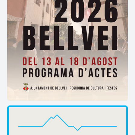
partir de la proposta de la Colla Excursionista
de
Vilanova del Camí
, té una longitud de
68'35km, amb un desnivell acumulat, tant de
pujada com de baixada de 2150m, i un temps de
18h' 24m.
Est tracta d'un recorregut circular per totes les
muntanyes que es veuen des de la capital de
l'Anoia. Uneix 9 municipis de la comarca de
l'Anoia a partir de la seva divisió en 7 trams
realitzats en jornades diàries. La principal
característica d'aquest itinerari, és que els punts
de sortida i d'arribada d'aquests 7 trams es
comuniquen amb les principals vies d'accés de la
xarxa viària, perfectament accessibl
es amb un
turisme. Aquest itinerari vincula els diferents