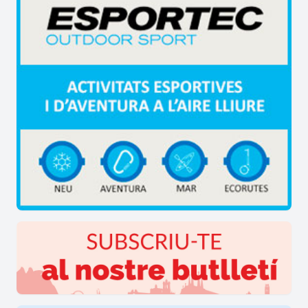
elements que formen part del medi natural i el
patrimoni dels municipis que formen part del
recorregut d'aquest sender.
La informació referent a aquest sender es pot
consultar a traves de la web del Consell
Comarcal de l'Anoia o clicant directament al
link www.anoiaproject.cat , i també a partir de
fulletons turístics que es poden trobar en els
diferents punts de promoció turística de la
comarca de l'Anoia.
En aquests fulletons estan marcats els nou
plafons de l'Anoia Panoràmica corresponent als
9 municipis que formen part d'aquest sender.
Dels itineraris representats el que afecta