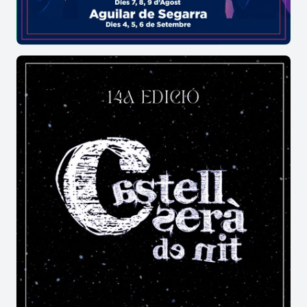
Aquest tros de ruta té una extensió de 4 Km. i va
des del dipòsit de Can Titó fins als peus del
Castell de la Pobla.
Aquest castell data del segle X, té una extensió
de 5.404 m2 i es troba dalt d'un turó de 461
metres des dels quals hi ha una magnífica vista
del seu entorn natural.
En total el recorregut serà de 7 Km. i està previst
de fer en uns 45 min. aproximadament.
ELS ESGAVELLATS
(
+info
)
Les serres de
Vilanova del Camí
es van formar a
l'era terciària. En aquella època Catalunya era un
mar interior al qual anaven a parar tots els
materials que arrossegaven els rius, aquests
materials van anar formant les masses de