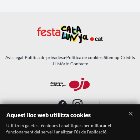
Avís legal
·
Política de privadesa
·
Política de cookies
·
Sitemap
·
Crèdits
·
Històric
·
Contacte
Aquest lloc web utilitza cookies
Utilitzem galetes tècniques i analítiques per millorar el
SUBSCRIU-TE AL BUTLLETÍ
funcionament del servei i analitzar l'ús de l'aplicació.