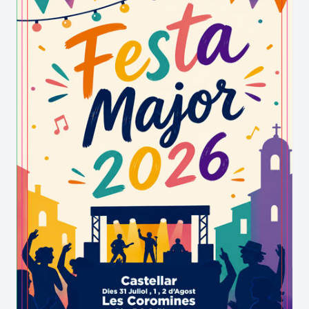
GR–172, des del dipòsit de Can Titó fins l'Ermita
de Collbàs.
El santuari de Collbàs apareix documentat des
del 1318 i s'hi venera la Mare de Déu de
Collbàs. L'actual edifici data del 1973.
En total el recorregut serà de 5 Km. i està previst
de fer en uns 45 min. aproximadament.
AMB BTT CAP EL CASTELL DE CLARAMUNT
(
+info
)
Distància: 7 Km.
Durada: 45 minuts
Sortint del Parc Fluvial en direcció al dipòsit de
Can Titó, arribarem a un tram del GR–172, el més
antic de la península Ibèrica i amb un tram total
de 193 Km.