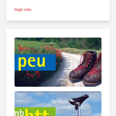
Sortint des del Parc Fluvial, enfilarem cap al
llegir més
dipòsit de Can Titó i allà agafarem el PR C119.
Seguirem aquest PR durant 4 Km, des del dipòsit
de Can Titó fins a uns metres de l'ermita de
Collbàs.
Aquest PR el podem connectar amb el GR–172
que condueix cap a Santa Margarida de Montbui
i cap a la Tossa de Montbui.
El total del recorregut és de 6 Km. i està previst
de fer en 1h 45min. aproximadament.
A PEU CAP EL CASTELL DE CLARAMUNT
(
+info
)
Distància: 7 Km
Temps: 2 hores