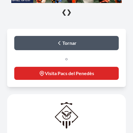
❮
❯
Tornar
o
Visita Pacs del Penedès