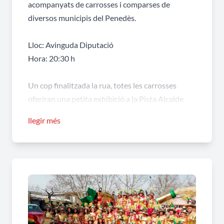
acompanyats de carrosses i comparses de
diversos municipis del Penedès.
Lloc: Avinguda Diputació
Hora: 20:30 h
Un cop finalitzada la rua, totes les carrosses
oferiran una petita exhibició a la Pista Alcalde
Josep Soler, on culminarà la celebració amb
llegir més
música i ball.
Us convidem a gaudir de la festa!