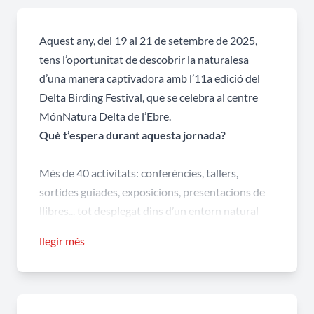
Aquest any, del 19 al 21 de setembre de 2025,
tens l’oportunitat de descobrir la naturalesa
d’una manera captivadora amb l’11a edició del
Delta Birding Festival, que se celebra al centre
MónNatura Delta de l’Ebre.
Què t’espera durant aquesta jornada?
Més de 40 activitats: conferències, tallers,
sortides guiades, exposicions, presentacions de
llibres... tot desplegat dins d’un entorn natural
imponent.
llegir més
Fira especialitzada amb expositors d’òptica,
fotografia, publicacions, viatges i equipament per
a amants de la natura.
Sortides guiades a “hot spots” com la Barra del