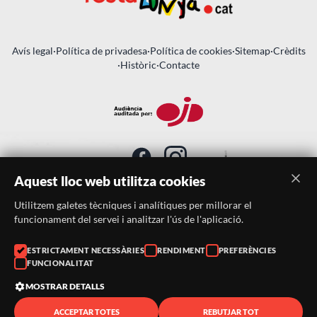
Avís legal
·
Política de privadesa
·
Política de cookies
·
Sitemap
·
Crèdits
·
Històric
·
Contacte
Aquest lloc web utilitza cookies
Utilitzem galetes tècniques i analítiques per millorar el
SUBSCRIU-TE AL BUTLLETÍ
funcionament del servei i analitzar l'ús de l'aplicació.
ESTRICTAMENT NECESSÀRIES
RENDIMENT
PREFERÈNCIES
Telèfon:
938046359
FUNCIONALITAT
Correu:
festacatalunya@festacatalunya.cat
MOSTRAR DETALLS
ACCEPTAR TOTES
REBUTJAR TOT
© 2026 ·
FestaCatalunya
— Tots els drets reservats · Web