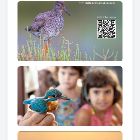
Trabucador, on es poden observar aus com
flamencs, aus limícoles i ocells d’aigua dolça en un
paisatge únic.
Tallers familiars perquè tothom aprengui i s’ho
passi bé: des de tallers de plomes fins a jocs com
“Bird’s Bimbo” o observació científica de
l’anellament de rèptiules migratòries.
Activitats per a tots els públics: excursions en
vaixell, rutes fotogràfiques, documentals, cinema,
presentacions de llibres... Hi ha alguna cosa per a
cada perfil, des dels ornitòlegs fins a qui
simplement vol gaudir del paisatge.
Entrada general (a partir de l’1 de juliol de 2025):
3 dies: 12 € adults / 3 € infants (fins a 14 anys).
Entrada per dia in situ: divendres 5 €, dissabte 8
€, diumenge 5 €; infants, 2 €
Inclou accés a MónNatura Delta, conferències,