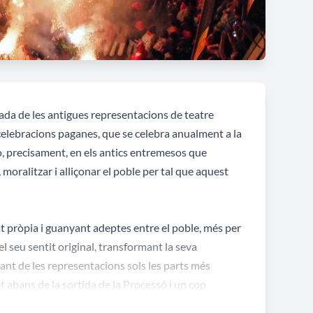
ada de les antigues representacions de teatre
celebracions paganes, que se celebra anualment a la
o, precisament, en els antics entremesos que
moralitzar i alliçonar el poble per tal que aquest
 pròpia i guanyant adeptes entre el poble, més per
l seu sentit original, transformant la seva
ant de les representacions sols les parts més
ot abans de la sortida de la Processó i un cop
s, protagonitzades pels mateixos entremesos que