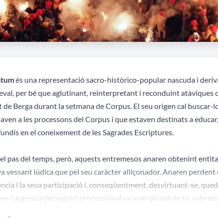
atum
és una representació sacro-històrico-popular nascuda i deriv
val, per bé que aglutinant, reinterpretant i reconduint atàviques 
t de Berga durant la setmana de Corpus. El seu origen cal buscar-l
laven a les processons del Corpus i que estaven destinats a educar, 
undís en el coneixement de les Sagrades Escriptures.
l pas del temps, però, aquests entremesos anaren obtenint entitat
va vessant lúdica que pel seu caràcter alliçonador. Anaren perdent e
ncia i la seva participació i, conseqüentment, desvirtuant-se, qued
ves. La gresca del seguici processional va anar pujant de to, sobret
itzada aquesta. Això va acabar donant pas a unes mostres festive