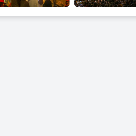
DE CORPUS (DIJOUS)
m de Lluïment i Patum completa
ENDRES DE CORPUS
 infantil
SABTE DE CORPUS
carrers amb salts de Patum i Tirabols
MENGE DE CORPUS
m de Lluïment i Patum completa
 es realitzen actes paral·lels en punts diversos de la ciutat, com só
MENGE DE L'ASCENSIÓ
e l'Ascensió i sortida del Tabal anunciant les festes (17 dies aban