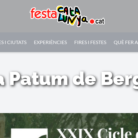
S I CIUTATS
EXPERIÈNCIES
FIRES I FESTES
QUÈ FER 
a Patum de Ber