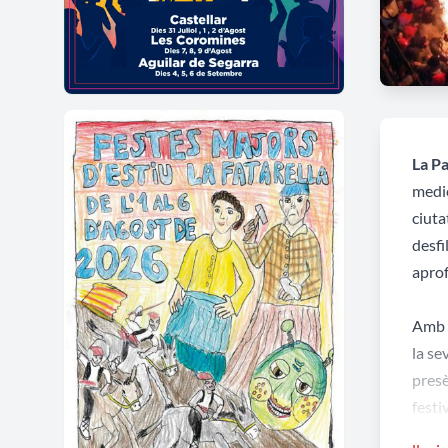
La P
medie
ciuta
desfi
aprof
Amb e
la se
presè
festi
final