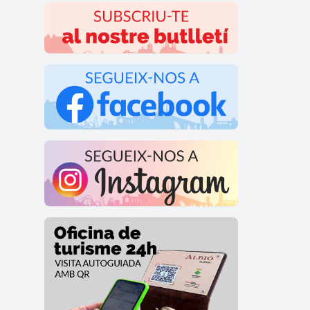
PATU
12 di
QUA
Tradi
PATU
Patum
Duran