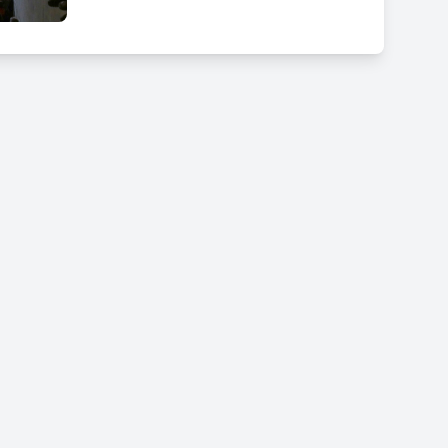
n activitats familiars, concerts joves o exposicions.
s de dimecres de Corpus)