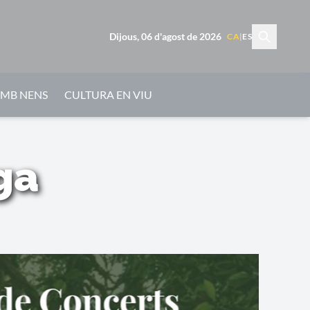
Dijous, 06 d'agost de 2026
CA
|
ES
AMB NENS
CULTURA EN VIU
ga