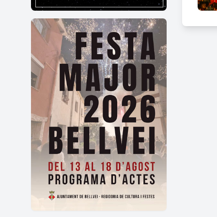
DIA 
Patu
DIV
Patum
DIS
Passa
DIU
Patu
També
DIU
Ple d