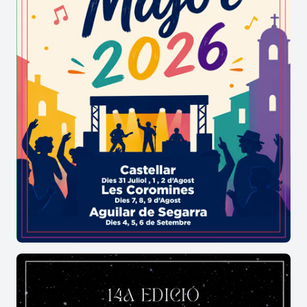
persones que han nascut o que d’una forma
prolongada han viscut al municipi. És
l’esdeveniment per excel·lència, que any rere any
fa que les persones del Pla que la vida ha portat a
altres contrades busquin retrobar-se amb els
seus amics de la infància, amb la família i el poble.
La festa es fa al voltant d’una foguera, on es torra
una llesca de pa de pagès, que la tradició mana
que es punxi a l’extrem d’una canya verda per
acostar-la al caliu i es demana la col·laboració de
la persona que fa el mateix a l’altra banda de la
foguera per informar de quan la torrada és al
punt, o bé s’aguanta la llesca amb atenció. És un
autèntic esdeveniment social. En l’actualitat té
una participació multitudinària, però, tot i això,
encara no s’ha perdut l’esperit de convivència i