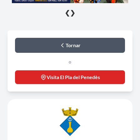
❮
❯
Tornar
o
Visita El Pla del Penedès