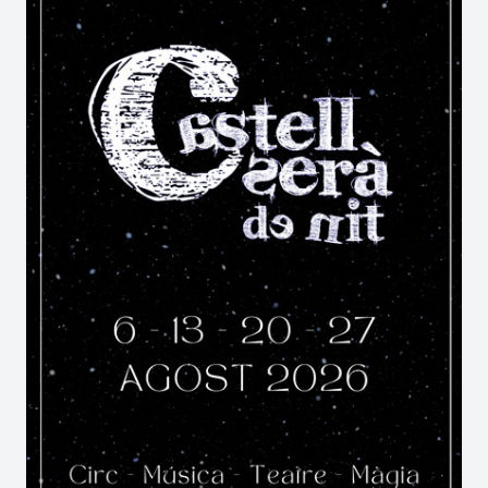
germanor dels seus orígens.
Al llarg dels anys, la festa s’ha celebrat en
diferents indrets de la població: la plaça de
l’Església, la de Cal Fàbregues, el pati de les
escoles i, actualment, a l’esplanada del costat del
Poliesportiu, tot just a l’entrar al poble.
De bon matí els grallers del Pla desperten al
poble amb el toc de gralla pels diferents carrers,
finalitzant el seu recorregut a l’Avinguda de la
Carrerada. A les nou del matí s’encenen les
fogueres i a les deu s’inicia la
Festa de les
Torrades
pròpiament dita.