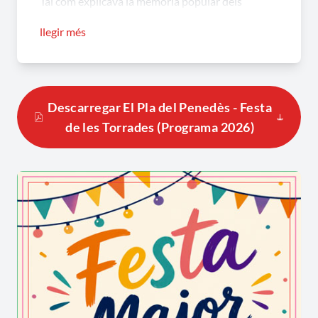
Tal com explicava la memòria popular dels
convilatans que a la darreria dels anys seixanta ja
llegir més
rondaven el segle d’existència, els seus avis i els
pares d’aquest ja celebraven la festa.
Diu la tradició oral que les
Torrades
tenen els
Descarregar El Pla del Penedès - Festa
orígens en la trobada que en una data
de les Torrades (Programa 2026)
determinada de cada any se celebrava a la Creu
de Lavit, quan el Pla i Lavit eren un sol municipi;
l’objecte era fer una festa de germanor a la qual
assistien tots els habitants del terme. També es
diu que aquesta trobada s’havia arribat a fer un
any a cada població. En altres indrets encara avui
se celebren aquest tipus de festes itinerants.
El Pla ha conservat l’esperit de la tradició, ja que
és quelcom intrínsec en el subconscient de les