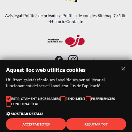
Avís legal
·
Política de privadesa
·
Política de cookies
·
Sitemap
·
Crèdits
·
Històric
·
Contacte
Aquest lloc web utilitza cookies
Utilitzem galetes tècniques i analítiques per millorar el
SUBSCRIU-TE AL BUTLLETÍ
funcionament del servei i analitzar l'ús de l'aplicació.
ESTRICTAMENT NECESSÀRIES
RENDIMENT
PREFERÈNCIES
Telèfon:
938046359
FUNCIONALITAT
Correu:
festacatalunya@festacatalunya.cat
MOSTRAR DETALLS
ACCEPTAR TOTES
REBUTJAR TOT
© 2026 ·
FestaCatalunya
— Tots els drets reservats · Web
desenvolupada amb ❤️ per
CompsaOnline