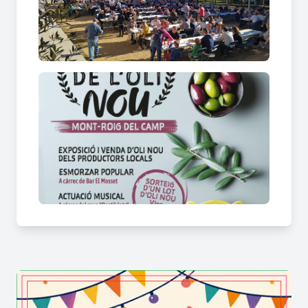
necessaris per elaborar l’allioli “in situ” el dia del
concurs, utilitzant els ingredients proporcionats
per l’organització. Un jurat, format per membres
d’entitats locals i productors d’oli, tastarà els
alliolis i escollirà el millor, el guanyador/a del qual
rebrà un lot d’oli d’oliva per tot l’any.
Durant la jornada també es farà un
sorteig d’un
lot d’oli d’oliva per tot l’any
entre els assistents.
La butlleta de participació es podrà obtenir
comprant oli nou o amb el tiquet de l’esmorzar.