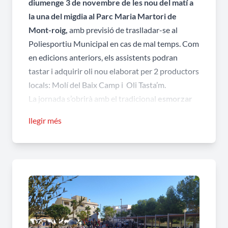
diumenge 3 de novembre de les nou del matí a
la una del migdia al Parc Maria Martori de
Mont-roig,
amb previsió de traslladar-se al
Poliesportiu Municipal en cas de mal temps. Com
en edicions anteriors, els assistents podran
tastar i adquirir oli nou elaborat per 2 productors
locals: Molí del Baix Camp i Oli Tasta’m.
La jornada s’obrirà amb el tradicional
esmorzar
popular,
a càrrec del Bar El Mosset de Mont-roig.
llegir més
També hi haurà
l’actuació musical
a càrrec del
grup
Pepper and Soul
.
Per participar en el
concurs d’allioli,
cal
inscriure’s abans del 31 d’octubre de 2024. Les
inscripcions es poden fer enviant un correu amb
la butlleta a
promocio@mont-roig.cat
o trucant
al 977 17 25 27. Els participants hauran de portar
el seu propi morter, mà de morter i estris