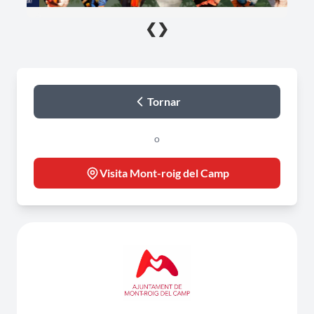
❮
❯
Tornar
o
Visita Mont-roig del Camp