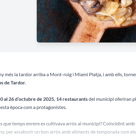
y més la tardor arriba a Mont-roig i Miami Platja, i amb ells, torne
òs de Tardor.
0 al 26 d’octubre de 2025,
14 restaurants
del municipi oferiran pl
esta època com a protagonistes.
s que temps enrere es cultivava arròs al municipi? Coincidint amb la
any, per assaborir un bon arròs amb aliments de temporada com els 