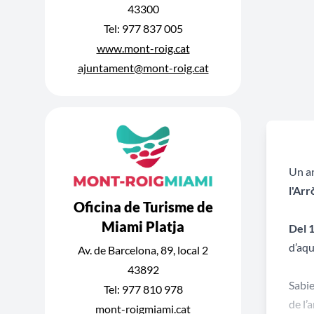
43300
Tel: 977 837 005
www.mont-roig.cat
ajuntament@mont-roig.cat
Un an
l'Arr
Oficina de Turisme de
Miami Platja
Del 1
d’aqu
Av. de Barcelona, 89, local 2
43892
Sabie
Tel: 977 810 978
de l’
mont-roigmiami.cat