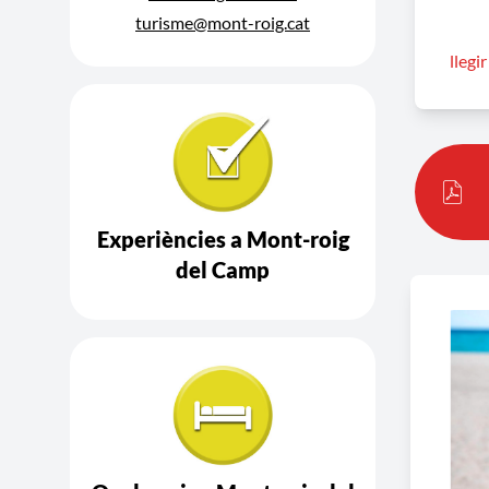
turisme@mont-roig.cat
Per a
llegi
Consu
Experiències a Mont-roig
del Camp