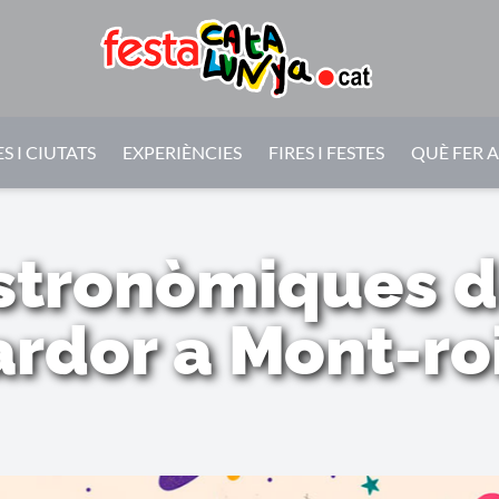
S I CIUTATS
EXPERIÈNCIES
FIRES I FESTES
QUÈ FER 
stronòmiques de
Tardor a Mont-r