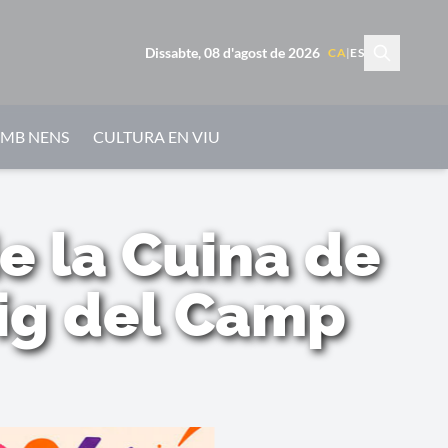
Dissabte, 08 d'agost de 2026
CA
|
ES
AMB NENS
CULTURA EN VIU
 la Cuina de
oig del Camp