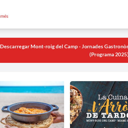
 més informació (enllaç)
r més
lta el fulletó de les jornades:
Descarregar Mont-roig del Camp - Jornades Gastronòmi
(Programa 2025