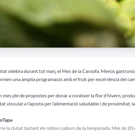
utat celebra durant tot març el Mes de la Carxofa. Menús gastronòmi
rmen una àmplia programació amb el fruit per excel·lència del ca
n mes ple de propostes per donar a conèixer la flor d’hivern, produc
utat vinculat a l’aposta per l’alimentació saludable i de proximitat, l
oTapa
re la ciutat tastant els millors sabors de la temporada. Més de 20