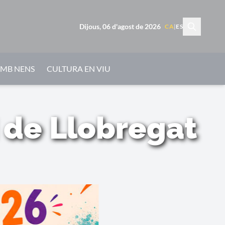
Dijous, 06 d'agost de 2026
CA
|
ES
AMB NENS
CULTURA EN VIU
i de Llobregat