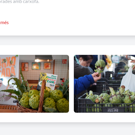
orades amb carxofa.
xoMenú
r més
urants de Sant Boi presenten creacions d’autor i menús que explor
orada.
Endinsa’t en les propostes de cada cuina, descobreix els pla
ronòmica única.
oKids i CarxoSound
ls més petits amb el CarxoKids amb tallers educatius.
llor ambient musical amb el CarxoSound, vermuts musicals i Tardeo m
ectiu Triavins, format pels establiments locals (Rico Rico, Lo Vermu
s activitats
rs de truites de carxofa
ig de cistells de carxofes i verdures
ig de cistelles de productes de temporada
 de carxofes a càrrec de la Cooperativa Agrària Santboiana