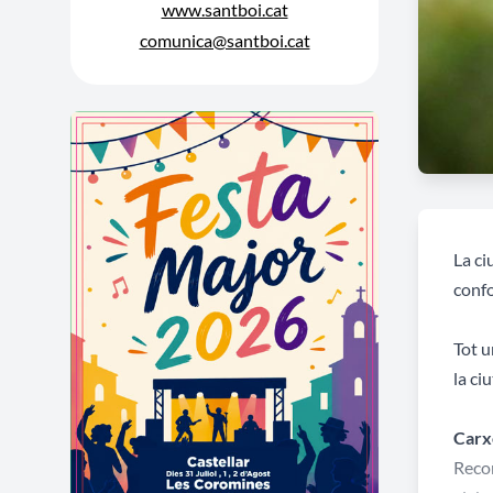
www.santboi.cat
comunica@santboi.cat
La ci
confo
Tot u
la ci
Carx
Recor