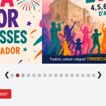
❮
❯
2027