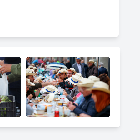
en totes les virtuts d’aquest producte de
ts setmanals i reserva per
gaudir d’una experiència
usical. El servei de bar anirà a càrrec del
tet i Celler Muguet).