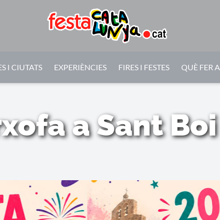
S I CIUTATS
EXPERIÈNCIES
FIRES I FESTES
QUÈ FER 
xofa a Sant Bo