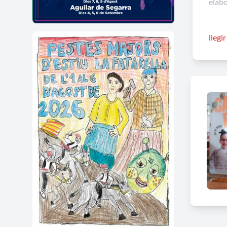
elab
Car
llegi
Resta
temp
gast
Carx
Per a
El mi
col.l
Altre
Concu
Sorte
Sorte
Venda