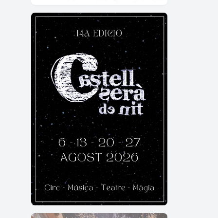
Carx
Festa
prota
Duran
Trob
Show
Talle
La Pu
Dina
Sorte
Fi de