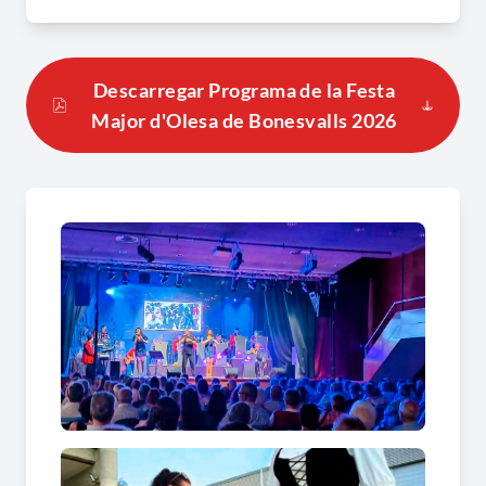
patrimoni històric, gaudir de la gastronomia local
i viure l'ambient que omple el municipi durant
aquests dies de celebració.
Descarregar Programa de la Festa
Major d'Olesa de Bonesvalls 2026
Festa Major d’Olesa de Bonesvalls: una
celebració per viure i descobrir el
municipi
La Festa Major ofereix una programació variada
amb activitats culturals, propostes musicals,
espectacles, activitats familiars i espais de
participació que conviden a gaudir de l'ambient
festiu. Aquestes activitats es complementen amb
la possibilitat de conèixer el municipi des d'una
perspectiva més propera, descobrint els seus
racons i l'encant del seu nucli històric.