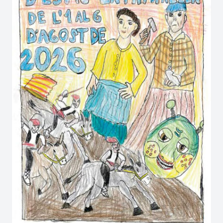
apta per a tots els públics?
Sí. La Festa Major ofereix una programació
pensada per a totes les edats, amb activitats
diverses que permeten gaudir de l'ambient festiu
mentre es descobreixen els atractius culturals i
gastronòmics d'Olesa de Bonesvalls.