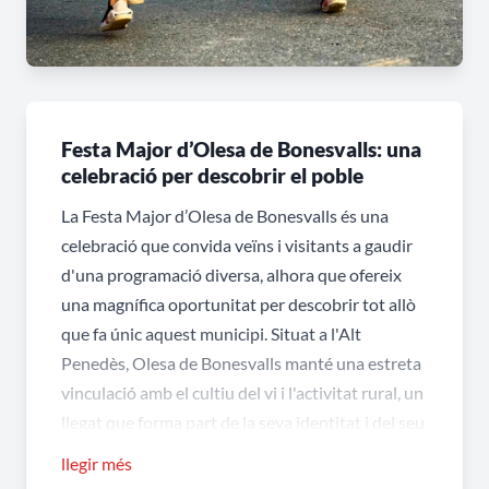
Festa Major d’Olesa de Bonesvalls: una
celebració per descobrir el poble
La Festa Major d’Olesa de Bonesvalls és una
celebració que convida veïns i visitants a gaudir
d'una programació diversa, alhora que ofereix
una magnífica oportunitat per descobrir tot allò
que fa únic aquest municipi. Situat a l'Alt
Penedès, Olesa de Bonesvalls manté una estreta
vinculació amb el cultiu del vi i l'activitat rural, un
llegat que forma part de la seva identitat i del seu
paisatge. La Festa Major esdevé el moment ideal
llegir més
per passejar pels seus carrers, conèixer el seu