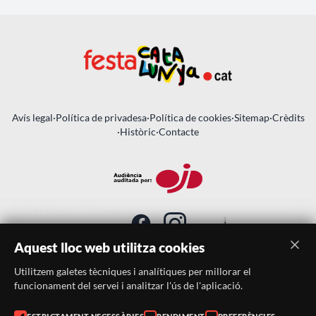
Avís legal
·
Política de privadesa
·
Política de cookies
·
Sitemap
·
Crèdits
·
Històric
·
Contacte
Aquest lloc web utilitza cookies
Utilitzem galetes tècniques i analítiques per millorar el
SUBSCRIU-TE AL BUTLLETÍ
funcionament del servei i analitzar l'ús de l'aplicació.