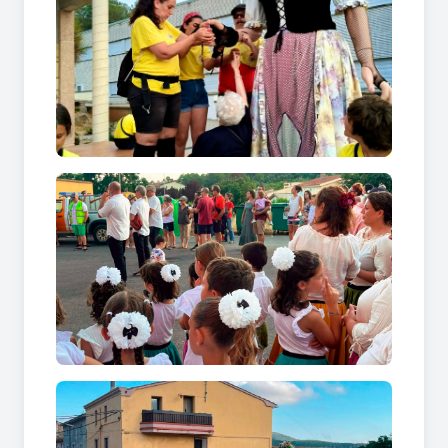
Durant la Festa Major, passejar per Olesa de
Bonesvalls permet apreciar un patrimoni que
forma part de la identitat local i que contribueix a
donar personalitat a la celebració.
Patrimoni, gastronomia i ambient
festiu durant la Festa Major
La Festa Major també és una invitació a descobrir
la gastronomia local, amb establiments on es
poden degustar plats i productes vinculats al
territori. Aquesta oferta complementa l'ambient
de la celebració i permet que l'experiència sigui
encara més completa.
Al mateix temps, la Festa Major ofereix
l'oportunitat de conèixer alguns dels espais
patrimonials més representatius d'Olesa de