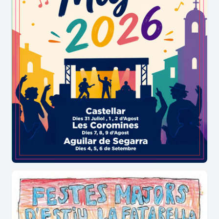
Bonesvalls?
La Festa Major d’Olesa de Bonesvalls és la
celebració popular del municipi, amb una
programació d'activitats culturals, musicals,
lúdiques i familiars que convida a descobrir
també el patrimoni i la gastronomia locals.
Per què visitar Olesa de Bonesvalls
durant la Festa Major?
La Festa Major és una excel·lent ocasió per
combinar les activitats de la celebració amb la
descoberta del patrimoni històric, l'entorn del
municipi i la gastronomia local, gaudint d'una
experiència completa.
La Festa Major d’Olesa de Bonesvalls és