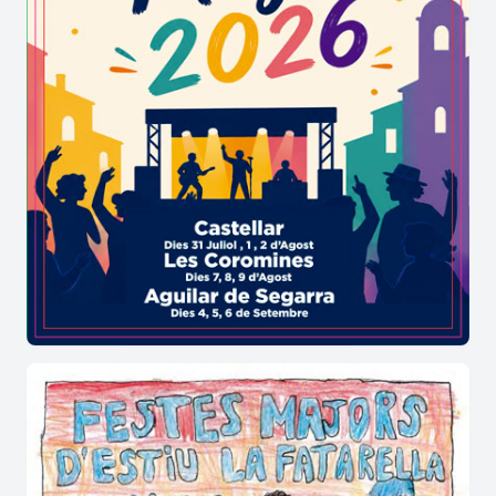
oberta en espais engalanats. D'aquesta manera,
l'ambient festiu a
Bellvei
es manté ben viu
gràcies a la complicitat d'un públic entregat a les
seves arrels.
Escenaris amb història i la música de la
festa major de Bellvei
La implicació de les comissions de festes fa
possible que els concerts i els espectacles
infantils apropin la cultura a tothom de manera
accessible.
On es reuneix la comunitat per ballar
fins a la matinada durant la festa major
de Bellvei?
La pista poliesportiva, la plaça de l'Església i els
carrers del nucli antic es transformen en els