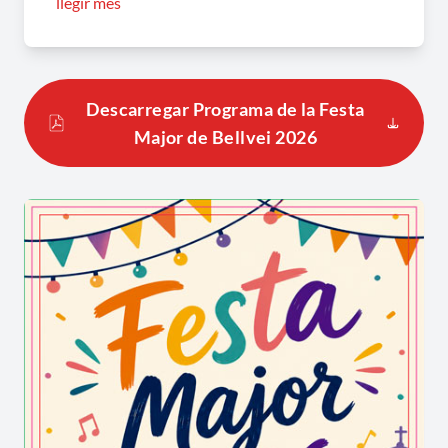
llegir més
diferents edicions del certamen.
Quina és la joia artesanal i folklòrica
única al món que es pot admirar durant
Descarregar Programa de la Festa
les cercaviles de la vila?
Major de Bellvei 2026
La
mostra de la gorra de cop
és l'eix de
referència cultural a la contrada, un homenatge
viu a aquest ofici tradicional de trenat de palla
que grans i petits llueixen amb orgull sota el sol
de l'estiu.
Aquesta ferma aposta per la divulgació de la
memòria col·lectiva és un pilar fonamental per
dinamitzar el territori. Els dies de gresca no
només inclouen balls de carrer, sinó també el
retrobament de tota la ciutadania de forma