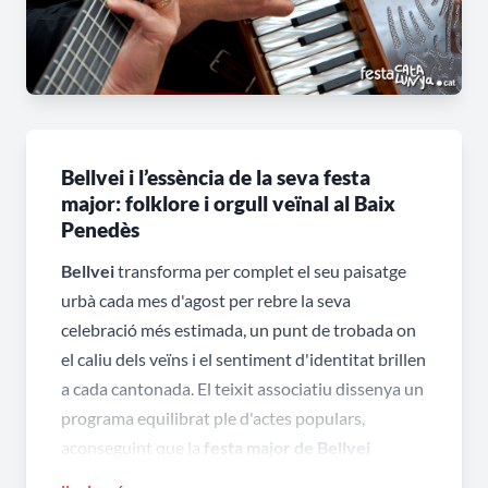
Bellvei i l’essència de la seva festa
major: folklore i orgull veïnal al Baix
Penedès
Bellvei
transforma per complet el seu paisatge
urbà cada mes d'agost per rebre la seva
celebració més estimada, un punt de trobada on
el caliu dels veïns i el sentiment d'identitat brillen
a cada cantonada. El teixit associatiu dissenya un
programa equilibrat ple d'actes populars,
aconseguint que la
festa major de Bellvei
esdevingui un referent d'harmonia ideal per a