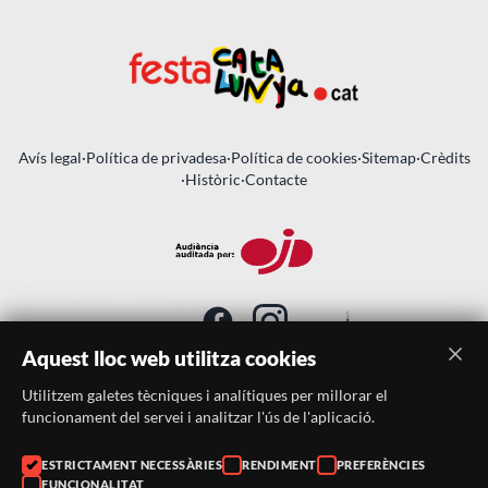
Avís legal
·
Política de privadesa
·
Política de cookies
·
Sitemap
·
Crèdits
·
Històric
·
Contacte
Aquest lloc web utilitza cookies
Utilitzem galetes tècniques i analítiques per millorar el
SUBSCRIU-TE AL BUTLLETÍ
funcionament del servei i analitzar l'ús de l'aplicació.
ESTRICTAMENT NECESSÀRIES
RENDIMENT
PREFERÈNCIES
Telèfon:
938046359
FUNCIONALITAT