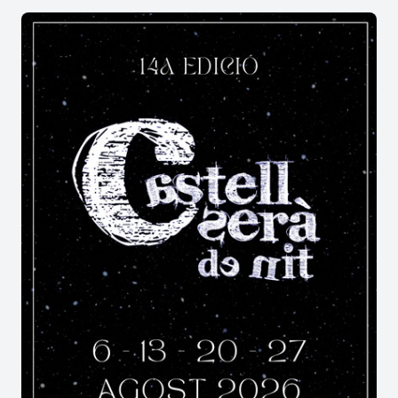
la gran arrencada de la festa major de
Bellvei?
El gruix de les celebracions se situa
tradicionalment al voltant del
15 d'agost
, la diada
de la Mare de Déu d'Agost, omplint la setmana
de lúdic passió.
Així mateix, molts es demanen com es tanca
aquest gran esdeveniment a
Bellvei
en les seves
diferents edicions. El punt final el posen el
sorollós
correfoc de diables
, els sopars populars
a la fresca i el castell de focs artificials que
il·lumina el cel de
Bellvei
.