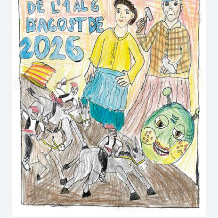
escenaris principals de la mostra, oferint un caliu
ideal per gaudir de les millors orquestres i de les
nits joves
amb ritmes actuals.
Amb aquestes propostes de germanor, el
municipi de
Bellvei
acomiada les seves intenses
jornades de gresca amb el desig de continuar fent
bategar la tradició viva fins al pròxim any.
Descobrint els secrets del calendari
festiu a Bellvei
Per als qui visiten el municipi per primera vegada,
conèixer els detalls de l'agenda és clau per no
perdre's cap moment emotiu.
Quina data hem de marcar al calendari