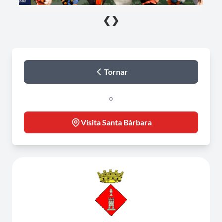
❮
❯
Tornar
o
Visita Santa Bàrbara