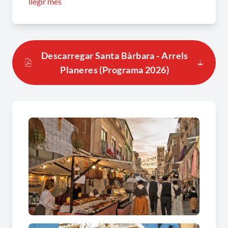
llegir més
balls tradicionals, jocs populars, mercat d’època,
propostes gastronòmiques i recreacions
històriques que transportaran el públic a una
altra època.
Descarregar Santa Bàrbara - Arrels
Planeres (Programa 2026)
Arrels Planeres destaca per la seva implicació
popular, convidant tothom a participar-hi
activament, especialment a través de la
vestimenta tradicional, que contribueix a recrear
l’ambient d’època i a fer de la festa una
experiència immersiva i única.
Des de l’organització s’anima tant la població
local com els visitants a sortir al carrer, gaudir de
les activitats i formar part d’aquesta celebració.