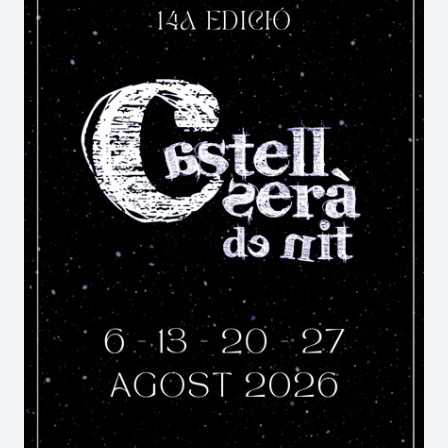
PROGRAMACIÓ 2026:
De 09.00 h a 14.00 h:
parades de persones
productores d’oli, de pa artesà i de Productes
de la Xarxa de la Terra, de proximitat.
A les 10.30 h:
1r tast de diferents varietats
d’olis
, a càrrec de l’Associació de Productors i
Elaboradors d’Oli d’Oliva del Vallès, al TAP de
Bigues. Places limitades, inscripcions a la fira.
D’11.00 h a 13.00 h:
taller infantil
.
A les 11.30 h:
showcooking
a càrrec del Gremi
d’Hostaleria del Vallès Oriental.
De 12.00 h a 13.00 h:
juga a encertar l’oli
. Vine a