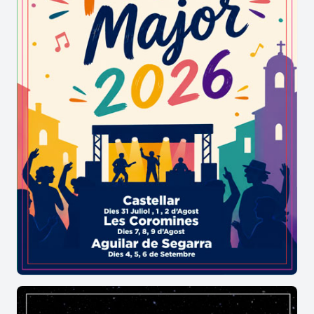
d’Slow Food Vallès (l’associació internacional que
vetlla pels productes de quilòmetre zero), la
Xarxa de Productes de la Terra i la Diputació de
Barcelona.
A la Fira es pot presenciar la mòlta de les olives i
visitar el trull, així com també tastar l’oli
juntament amb el pa artesà elaborat al nostre
municipi i al seu entorn. A més a més, la sisena
edició (2018) del certamen va deixar clara la
voluntat innovadora de l’organització, que va
erigir amb èxit el primer
concurs d’allioli de
Bigues i Riells del Fai,
amb la voluntat que veïns i
visitants preparin la salsa amb oli vera.