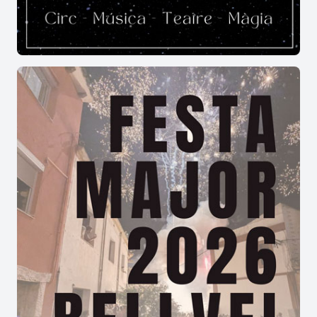
fer un tast a cegues, pots guanyar una ampolla
d’oli d’alta qualitat!
A les 12.30 h:
2n tast de diferents varietats
d’olis
, a càrrec de l’Ass. de Productors i
Elaboradors d’Oli d’Oliva del Vallès, al TAP de
Bigues. Places limitades, inscripcions a la fira.
13.30 h:
sorteig de tres paneres
amb productes
locals de qualitat.