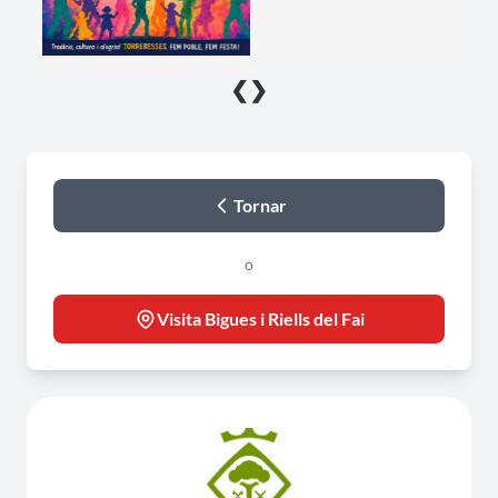
❮
❯
Tornar
o
Visita Bigues i Riells del Fai