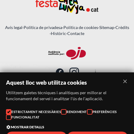
Avís legal
·
Política de privadesa
·
Política de cookies
·
Sitemap
·
Crèdits
·
Històric
·
Contacte
Aquest lloc web utilitza cookies
Utilitzem galetes tècniques i analítiques per millorar el
SUBSCRIU-TE AL BUTLLETÍ
funcionament del servei i analitzar l'ús de l'aplicació.
Telèfon:
938046359
ESTRICTAMENT NECESSÀRIES
RENDIMENT
PREFERÈNCIES
FUNCIONALITAT
Correu:
festacatalunya@festacatalunya.cat
MOSTRAR DETALLS