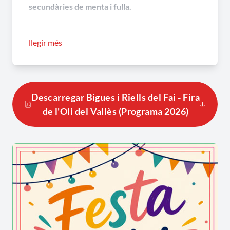
secundàries de menta i fulla.
A dia d’avui, podem conèixer el procés de
llegir més
producció d’aquesta varietat i degustar-ne l’oli
gràcies als pagesos que encara la conreen i a la
fira que se celebra cada gener, des de 2012, al
trull de Can Sapera de Bigues. S’erigeix com la fira
Descarregar Bigues i Riells del Fai - Fira
més emblemàtica del municipi i configura una
de l'Oli del Vallès (Programa 2026)
cita indispensable a la comarca per la seva tasca
en la recuperació i la reivindicació de la varietat
vera, que complementa la promoció del consum
d’oli d’aquesta varietat que la comissió de la fira
en fa al llarg tot l’any.
La
Fira de l’oli vera i el pa artesà
l’organitza
l’Ajuntament i el Consell Comarcal del Vallès
Oriental, i compta amb el suport de La comissió