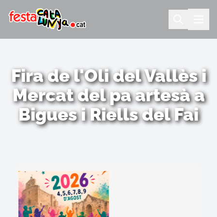
Fira de l'Oli del Vallès i
Mercat del pa artesà a
Bigues i Riells del Fai