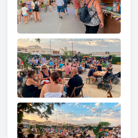
Mont-roig del Camp
La implicació de les entitats locals dota les nits
d'estiu d'una energia única que convida tothom a
ballar sota les estrelles.
On es concentren els grans concerts i
les activitats familiars principals?
Els escenaris i la fira d'atraccions es munten de
forma fixa al voltant del
carrer 1 d'Octubre
,
l'espai idoni on la vila de
Mont-roig del Camp
acull les orquestres, els campionats esportius i
els espectacles infantils.
Generalment celebrada el primer cap de setmana
d'agost, la gran trobada a
Mont-roig del Camp
tanca les seves intenses jornades amb gresca