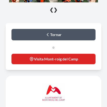
❮
❯
Tornar
o
Visita Mont-roig del Camp