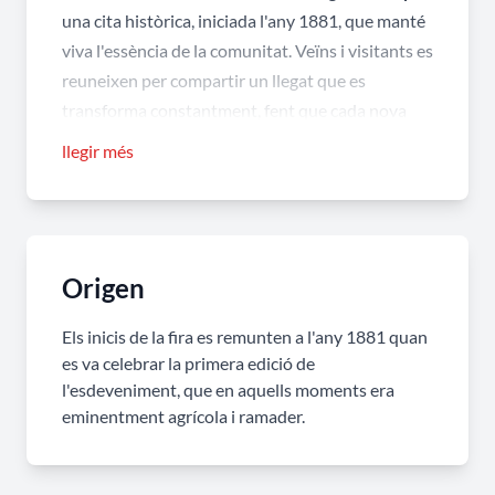
una cita històrica, iniciada l'any 1881, que manté
viva l'essència de la comunitat. Veïns i visitants es
reuneixen per compartir un llegat que es
transforma constantment, fent que cada nova
edició esdevingui un punt de trobada ideal on el
llegir més
comerç, l'artesania i la gresca s'abracen sota el cel
de la Costa Daurada.
La Fira de Mont-roig del Camp: Un
Origen
aparador multisectorial ple de sabors i
folklore
Els inicis de la fira es remunten a l'any 1881 quan
L'esperit d'aquesta gran mostra comercial i lúdica
es va celebrar la primera edició de
es respira en la complicitat del públic que omple
l'esdeveniment, que en aquells moments era
de vida el recinte a l'aire lliure. L'organització
eminentment agrícola i ramader.
desplega un programa molt potent i inclusiu, ple
d'expositors variats i maridatges de proximitat.