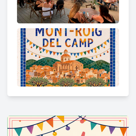
juvenil i sessions de discjòqueis, fan de la Fira un
lloc de trobada, any rere any.
Més informació