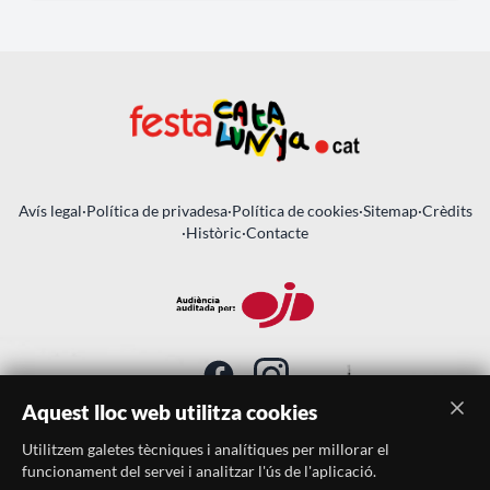
Avís legal
·
Política de privadesa
·
Política de cookies
·
Sitemap
·
Crèdits
·
Històric
·
Contacte
Aquest lloc web utilitza cookies
Utilitzem galetes tècniques i analítiques per millorar el
SUBSCRIU-TE AL BUTLLETÍ
funcionament del servei i analitzar l'ús de l'aplicació.