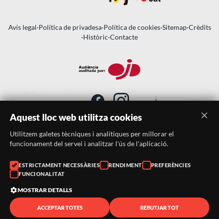
Avís legal
·
Política de privadesa
·
Política de cookies
·
Sitemap
·
Crèdits
·
Històric
·
Contacte
Aquest lloc web utilitza cookies
Utilitzem galetes tècniques i analítiques per millorar el
SUBSCRIU-TE AL BUTLLETÍ
funcionament del servei i analitzar l'ús de l'aplicació.
ESTRICTAMENT NECESSÀRIES
Telèfon:
938046359
RENDIMENT
PREFERÈNCIES
FUNCIONALITAT
Correu:
festacatalunya@festacatalunya.cat
MOSTRAR DETALLS
ACCEPTAR TOTES
REBUTJAR TOT
© 2026 ·
FestaCatalunya
— Tots els drets reservats · Web