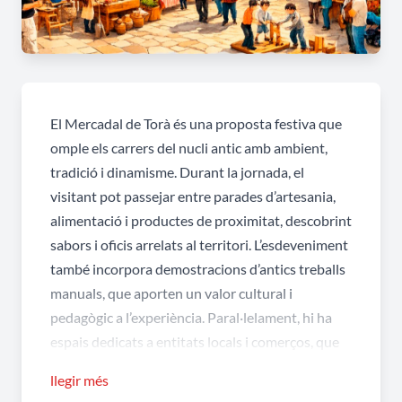
El Mercadal de Torà és una proposta festiva que
omple els carrers del nucli antic amb ambient,
tradició i dinamisme. Durant la jornada, el
visitant pot passejar entre parades d’artesania,
alimentació i productes de proximitat, descobrint
sabors i oficis arrelats al territori. L’esdeveniment
també incorpora demostracions d’antics treballs
manuals, que aporten un valor cultural i
pedagògic a l’experiència. Paral·lelament, hi ha
espais dedicats a entitats locals i comerços, que
contribueixen a reforçar el teixit social i
llegir més
econòmic del municipi. La programació es