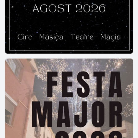
Característiques:
160 m llargada i 25 m amplada / entorn natural /
sorra granada / accés a peu i en cotxe; per accedir a
la cala hi ha escales.
Text extret de: www.visitbegur.cat