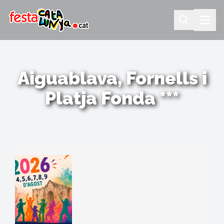
Aiguablava, Fornells i
Platja Fonda ***