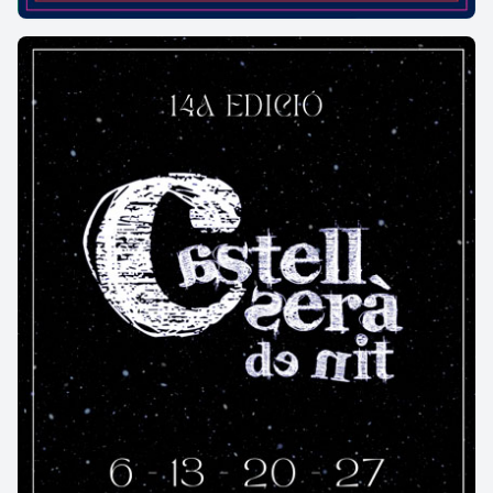
– Cala port de ses Orats: 15 m llargada i 10
amplada; accés a peu; sorra fina
– Cala d’en Malaret: 17 m llargada i 15 m amplada;
accés a peu; sorra fina
– Cala port d’Esclanyà: 85 m llargada i 15 m
amplada; accés a peu; pedres
Platja Fonda
Aquesta és una cala molt singular, tant per la seva
localització i accés com per les seves
característiques físiques. Cal baixar una llarga
escala abans de descobrir aquest paratge tan
recòndit i salvatge. Aquest amagatall natural ha
permès que la cala resti verge amb una sorra
gruixuda i fosca, gràcies al difícil accés. Aquesta és
una de les cales més tranquil·les de tot el litoral
begurenc.