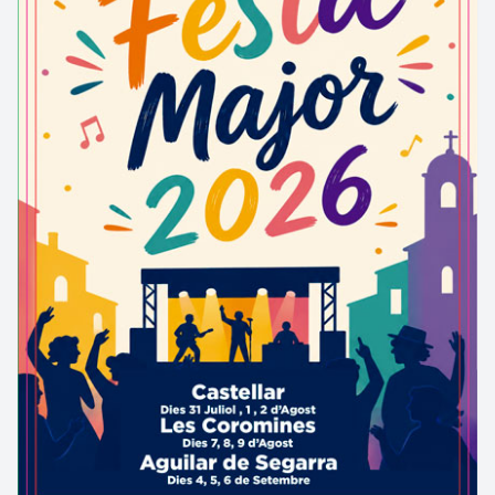
les petites cales que formen el nucli de Fornells:
situada al nord, l’estreta cala de n’Estasia, i en
direcció sud, la cala de Ses Orats, seguida de la cala
d’en Malaret. Aquestes tres cales tenen la
característica compartida de que la sorra no és
gaire fina, però s’hi pot prendre el sol
tranquil·lament, i l’aigua és molt clara, de manera
que és ideal per capbussar-se i gaudir del fons marí.
Una mica més allunyada trobem la cala del Port
d’Esclanyà, més ampla i formada per pedres, tant a
la zona de platja com dins l’aigua.
Característiques:
Accés a peu (camí de ronda), en cotxe, i a l’estiu en
transport públic.
– Cala n’Estasia: 25 m llargada i 25 m amplada;
accés a peu; pedres