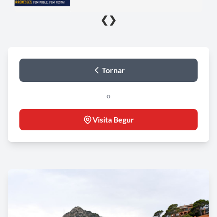
❮
❯
Tornar
o
Visita Begur