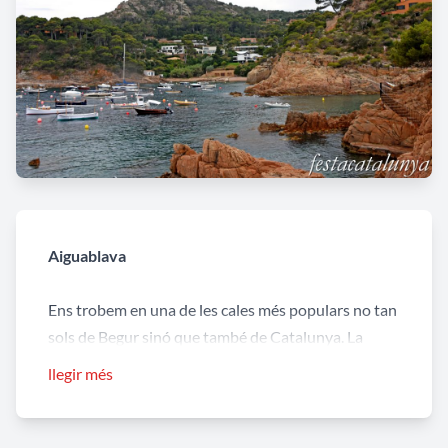
Aiguablava
Ens trobem en una de les cales més populars no tan
sols de Begur sinó que també de Catalunya. La
sorra que la conforma dóna lloc a un color turquesa
llegir més
a l’aigua que la fa inconfusible i alhora molt
agradable, a més del seu entorn paisatgístic que la
fa única.