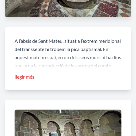
A l’absis de Sant Mateu, situat a l’extrem meridional
del transsepte hi trobem la pica baptismal. En
aquest mateix espai, en un dels seus murs hi ha dins
una urna la reproducció de la corona del comte
Guifré que l'alcalde oferí el dia 1 d’agost de 1982 a
llegir més
les despulles del comte Guifré, una corona que duia
encastades, amb intenció prou clara, pedres
aplegades en diferents indrets de la vall: el cingle de
la Roca, la Serra Cavallera, Malatosca, les riberes de
l' Arçamala i del Ter. A la mènsula de marbre que
suporta la urna es pot llegir: “AL COMTE GUIFRÉ
EL PELÓS / FUNDADOR DEL MONESTIR / I