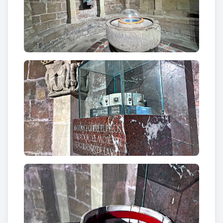
REPOBLADOR DE LA VALL”
L’acte del dia 1 s’inscrivia dins els actes
d’homenatge al comte Guifré el Pilós, que es
portaren a terme entre el dia 1 i 4 d’agost de 1982 a
la vila de Sant Joan de les Abadesses. Així a les 6 de
la tarda tingué lloc el trasllat solemne de les
despulles del comte Guifré, provinents del monestir
de Ripoll des de l’entrada de la vila fins el monestir
amb unes paraules de recepció de monsenyor
Ramon Masnou, bisbe de Vic. Fou una cerimònia
simbòlica d'homenatge de la gent de la vall, amb
parlaments de Mn. Anton Martí, arxiprest i
copresident de la Comissió Organitzadora de
l'Homenatge; i de l'Hble. senyor Miquel Coll i
Alentorn, conseller adjunt a la presidència de la
Generalitat de Catalunya i president de la Comissió
Promotora de la Tomba. L’acte acabà amb exaltació