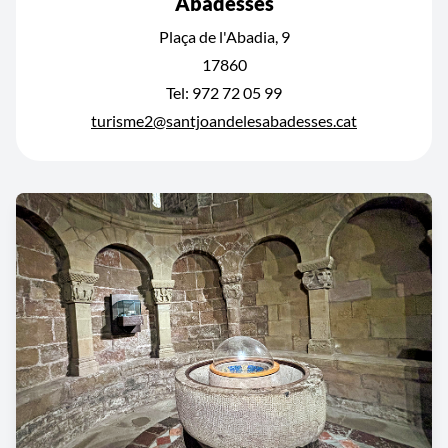
Abadesses
Plaça de l'Abadia, 9
17860
Tel: 972 72 05 99
turisme2@santjoandelesabadesses.cat