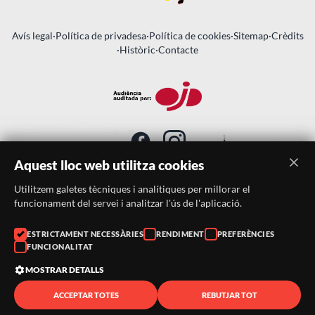
Avís legal
·
Política de privadesa
·
Política de cookies
·
Sitemap
·
Crèdits
·
Històric
·
Contacte
Aquest lloc web utilitza cookies
Utilitzem galetes tècniques i analítiques per millorar el
SUBSCRIU-TE AL BUTLLETÍ
funcionament del servei i analitzar l'ús de l'aplicació.
Telèfon:
938046359
ESTRICTAMENT NECESSÀRIES
RENDIMENT
PREFERÈNCIES
FUNCIONALITAT
Correu:
festacatalunya@festacatalunya.cat
MOSTRAR DETALLS
ACCEPTAR TOTES
REBUTJAR TOT
© 2026 ·
FestaCatalunya
— Tots els drets reservats · Web
desenvolupada amb ❤️ per
CompsaOnline