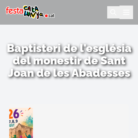
Baptisteri de l'església
del monestir de Sant
Joan de les Abadesses