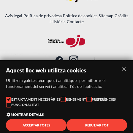
Avís legal
·
Política de privadesa
·
Política de cookies
·
Sitemap
·
Crèdits
·
Històric
·
Contacte
Aquest lloc web utilitza cookies
Utilitzem galetes tècniques i analítiques per millorar el
SUBSCRIU-TE AL BUTLLETÍ
funcionament del servei i analitzar l'ús de l'aplicació.
Telèfon:
938046359
ESTRICTAMENT NECESSÀRIES
RENDIMENT
PREFERÈNCIES
FUNCIONALITAT
Correu:
festacatalunya@festacatalunya.cat
MOSTRAR DETALLS
ACCEPTAR TOTES
REBUTJAR TOT
© 2026 ·
FestaCatalunya
— Tots els drets reservats · Web
desenvolupada amb ❤️ per
CompsaOnline