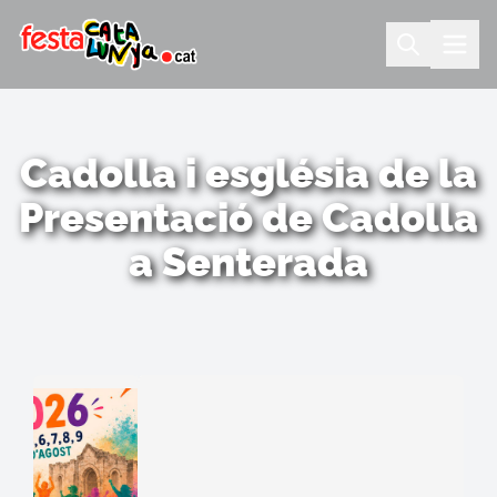
Cadolla i església de la
Presentació de Cadolla
a Senterada