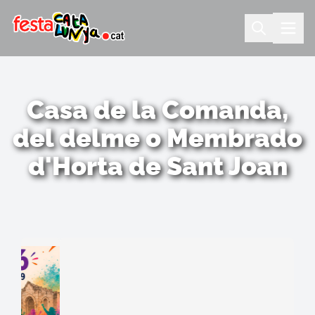
Casa de la Comanda,
del delme o Membrado
d'Horta de Sant Joan