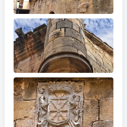
pis té una galeria correguda. Els diferents pisos són
separats per cornises motllurades, ràfec i gàrgoles.
Conserva una petita torreta cilíndrica a l'angle. La
façana posterior presenta una mènsula de grans
dimensions on hi havia hagut una gran balconada.
Sobre la porta d'entrada es conserva un escut de
Navarra.