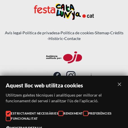
Avís legal
·
Política de privadesa
·
Política de cookies
·
Sitemap
·
Crèdits
·
Històric
·
Contacte
Aquest lloc web utilitza cookies
Utilitzem galetes tècniques i analítiques per millorar el
SUBSCRIU-TE AL BUTLLETÍ
funcionament del servei i analitzar l'ús de l'aplicació.
Telèfon:
938046359
ESTRICTAMENT NECESSÀRIES
RENDIMENT
PREFERÈNCIES
FUNCIONALITAT
Correu:
festacatalunya@festacatalunya.cat
MOSTRAR DETALLS