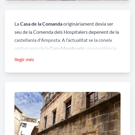
La
Casa de la Comanda
originàriament devia ser
seu de la Comenda dels Hospitalers depenent de la
castellania d'Amposta. A l’actualitat se la coneix
amb el nom de la
Casa Membrado
, una residència
privada en molt bon estat de conservació, tot i que
llegir més
l'interior s'ha anat adaptant a les necessitats dels
propietaris.
Es tracta d’un casal fortificat dins el nucli de la
població d'estil renaixentista. Consta de planta
baixa i dos pisos, amb coberta a dues aigües. A la
planta baixa s'obre la portada d'arc de mig punt i
diverses finestres cegades. El primer pis consta de
diverses finestres amb llinda motllurada i el segon