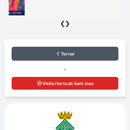
❮
❯
Tornar
o
Visita Horta de Sant Joan