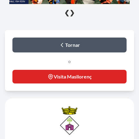
❮
❯
Tornar
o
Visita Masllorenç