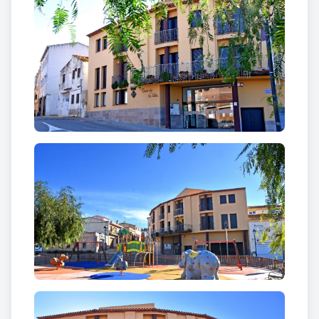
Bena i Sant Roc, just al davant de la plaça de
l’Afranquit, es va reservar per aixecar-hi una nova
seu de Casa de la Vila.
Els tècnics que van intervenir en la construcció
d’aquest edifici van ser els arquitectes Josep Maria
Garreta Cusidó, Jaume Mutlló Pàmies, Albert Jené
Pla i Abdón Aguadé de la Unitat d’Arquitectura
Municipal de la Diputació de Tarragona. Els dos
primers ho van fer en la redacció del projecte i els
altres dos en la direcció de les obres.
L’execució del projecte es va iniciar el dia 15 de
novembre de 2004 amb l’excavació dels fonaments
per part de l’empresa Excavacions Rovira de la
Bisbal del Penedès