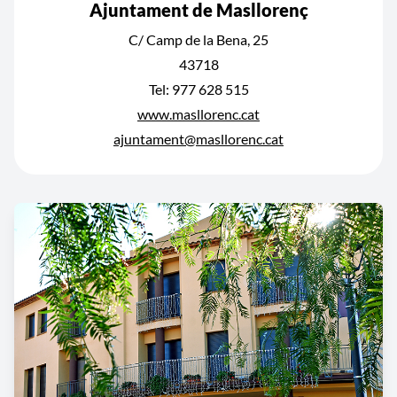
Ajuntament de Masllorenç
C/ Camp de la Bena, 25
43718
Tel: 977 628 515
www.masllorenc.cat
ajuntament@masllorenc.cat