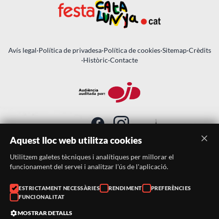
Avís legal
·
Política de privadesa
·
Política de cookies
·
Sitemap
·
Crèdits
·
Històric
·
Contacte
Aquest lloc web utilitza cookies
Utilitzem galetes tècniques i analítiques per millorar el
SUBSCRIU-TE AL BUTLLETÍ
funcionament del servei i analitzar l'ús de l'aplicació.
ESTRICTAMENT NECESSÀRIES
RENDIMENT
PREFERÈNCIES
Telèfon:
938046359
FUNCIONALITAT
Correu:
festacatalunya@festacatalunya.cat
MOSTRAR DETALLS