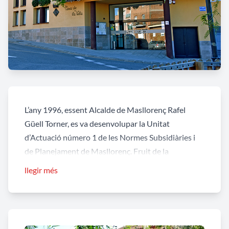
L’any 1996, essent Alcalde de Masllorenç Rafel
Güell Torner, es va desenvolupar la Unitat
d’Actuació número 1 de les Normes Subsidiàries i
de Planejament de Masllorenç. Fruit de la
reparcel·lació de les finques afectades per aquest
llegir més
projecte urbanístic, es van adjudicar a l’Ajuntament
uns terrenys destinats a espais lliures i
equipaments dotacionals. D’aquests, la parcel.la
ubicada a la cantonada dels carrers Camp de la