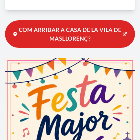
alcaldessa de Masllorenç Núria Manchado Llorenç,
l’Hble. Sra. Joana Ortega, vicepresidenta del
Govern de la Generalitat de Catalunya, va
inaugurar la nova infraestructura acompanyada per
COM ARRIBAR A CASA DE LA VILA DE
l’I.ltre. Sr. Joaquim Nin, Delegat del Govern de la
MASLLORENÇ?
Generalitat a Tarragona, i el Sr. Albert Vallvé
Navarro, Vice-president primer de la Diputació de
Tarragona. Les instal·lacions, però, no van entrar en
funcionament fins el dia 16 de març d’aquell mateix
mes.
L’edifici consta de tres plantes i ocupa una parcel·la
de 394,61 m2 de superfície de forma triangular amb
una línia de façana circular de 29,05 m.