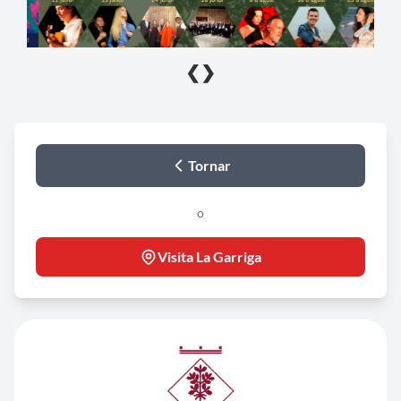
❮
❯
Tornar
o
Visita La Garriga