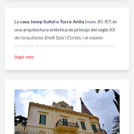
La
casa Josep Suñol o Torre Anita
(núm. 85-87) és
una arquitectura eclèctica de principi del segle XX
de l’arquitecte
Emili Sala i Cortés
, i el màxim
exponent de l'arquitectura historicista pel volum i
la riquesa de materials tant als exteriors com als
llegir més
interiors.
El cos principal de l’edifici està rematat per un
capçal central de línies ondulades on s’inscriu un
medalló de trencadís ceràmica amb el nom de
“Torre Anita” de lletres superposades. L'edifici
queda remat per una cornisa denticulada, que
segueix al llarg del ràfec de coberta, torre i capçal.
Les façanes estan estucades amb sortints de