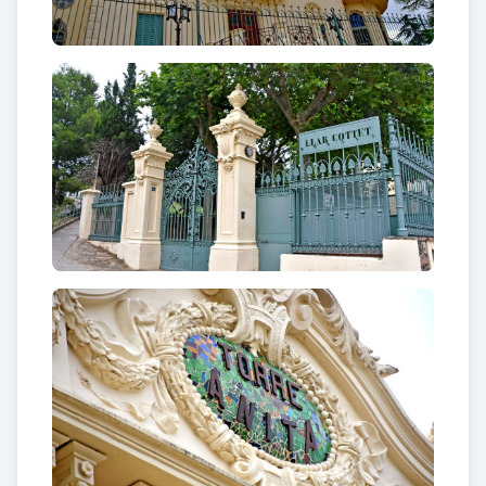
carreus. Les obertures estan encerclades amb
elements florals en les llindes.
Cal destacar el vertader treball d’orfebreria de la
forja de la porta d’entrada amb decoracions de
fulles vegetals i flors.
A la cantonada té adossada una torre circular
coronada per una coberta cònica en punxa amb
escates de ceràmica vidriada de color vermell, amb
un remat de treballat de ferro i la torre del
parallamps. Al carener de la teulada hi ha una
cresteria de ferro.