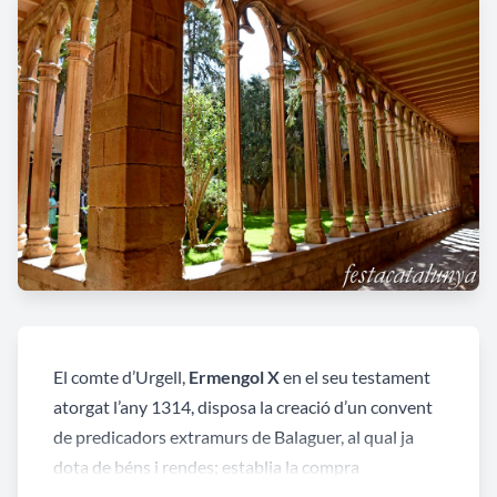
El comte d’Urgell,
Ermengol X
en el seu testament
atorgat l’any 1314, disposa la creació d’un convent
de predicadors extramurs de Balaguer, al qual ja
dota de béns i rendes; establia la compra
d’ornamentació litúrgica, llibres, calzes... Havien de