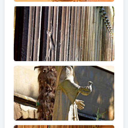
trilobulat.
Ferran Timoneda
l’any 1880 en l’
Àlbum Històrich,
Pintoresch y Monumental de Lleyd
a: “
El convent
era compost de dues llargues i espaioses ales que
corrien paral·leles de nord a sud. A la primera,
encarada a orient, hi havia a la part baixa la cuina, el
refetor i altres dependències, i a la superior, les
habitacions dels monjos. A la segona ala hi havia la
formosa sala capitular, la biblioteca i altres oficines.
Les dues ales formaven en llur interior, al nord, un
formós claustre, que anomenaven del ‘Retir’, que
subsistí fins el 1754. La seva construcció era severa,
amb columnetes o pilars molt petits i humils, sense
gens de magnificència. Al sud d’aquest claustre,
mitjançant una paret mestra, hi havia un altre
claustre, que anava a enllaçar amb l’església,