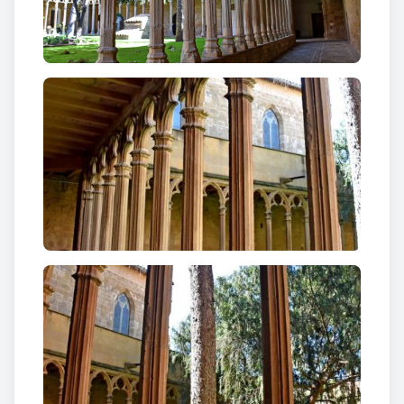
l’església que es va haver de refer en gran part i per
la construcció d’un nou claustre que defineix les
línies de finals del gòtic català i l’inici del
renaixement arquitectònic a Catalunya.
També es va veure afectat en el decurs de la
Guerra
de Successió
quan es va enderrocar la façana i un
tram de la nau principal, concretament les dues
primeres capelles; la porta d’accés al claustre
originàriament estava situada dins l’església.
L’actual façana, de línies molt simples i austeres,
conserva la data esculpida de 1716. En el decurs de
la guerra del francès els frares també van
abandonar el cenobi. L’any 1844 fou subhastat fruït
de l’exclaustració de Mendizabal de 1835 i es va
cedir a la Casa de Caritat. Va ser seu d’un noviciat
dels jesuïtes entre 1856 i 1868 (any de la seva