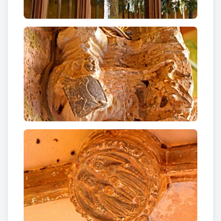
expulsió). Entre 1872 i 1881 fou hospital i caserna
militar. A partir de 1881 és propietat
dels
franciscans.
L’església
és un temple gòtic molt auster, d’una
única nau amb cinc capelles laterals entre els
contraforts, amb absis poligonal. Mereix tota la
nostra atenció i la seva visita,
el claustre gòtic
, una
obra portada a terme inicialment entre 1333 i 1350
i que es va refer al segle XV, poc després de l’abolició
del comtat d’Urgell després de l’enfrontament amb
els Trastàmares els anys 1413-1414. Hi ha autors
que trobem molts paral·lelismes constructius amb
el claustre de Sant Francesc de Mallorca. El claustre
s’estructura a partir de quatre galeries amb
columnes que sostenen arcs apuntats amb un calat