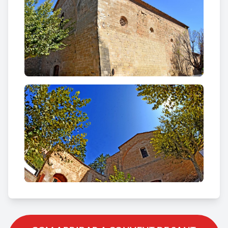
Al punt d'unió de la creu amb l'asta conegut com
nus o magolla, hi ha un fris esculpit de personatges
bíblics (sant Miquel, santa Caterina, sant Pere, sant
Pau, sant Ramon de Penyafort, sant Andreu i sant
Jaume); estan situats sota uns dossers individuals
de tipologia gòtica que cobreixen les estàtues i
estan rematats per un pinacle que culmina amb un
fris amb decoració floral i heràldica on s’assenta la
creu.
A una cara de la creu, la representació de Crist
Crucificat amb un calat trilobulat de fons. A l’altra
cara, la Mare de Déu amb el Fill, damunt un àngel
que els sosté; a les bandes i damunt tres
personatges alats. Ha estat atribuïda al taller de
Pere Joan.