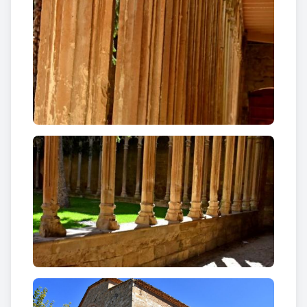
anomenat de l’Expansió, obra d’estil gòtic que era
un primor per la delicadesa de les seves altes i
esveltes columnes, pel gust i talla dels calats de les
ogives que les unien i per la riquesa en tots els
detalls. Unida a les parets d’aquest segon claustre i
anant d’orient a occident, a la banda de migdia, s’hi
alçava la magnífica església, d’una sola i atrevida
nau, amb una àrea d’uns 280 pams de longitud per
100 de latitud. Tot l’edifici –església i convent– era
d’estil gòtic pur, arcs, voltes, finestres
”.
Curiositats
Davant mateix de l’església del convent trobem una
creu de terme
de la primera meitat del segle XV, de
característiques gòtiques, profusament historiada.