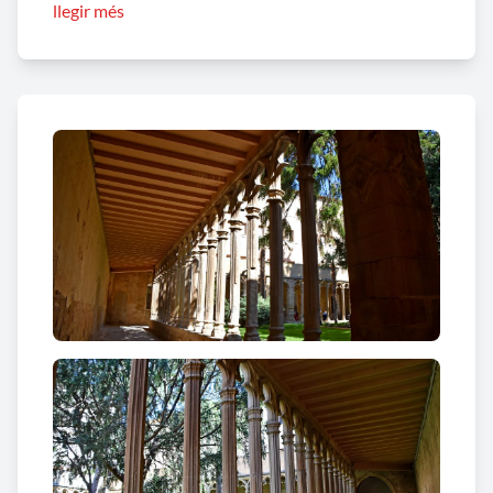
llegir més
viure un prior i dotze monjos. Uns anys després,
concretament el 1323, Jaume II obté del papa Joan
XXII la corresponent llicència per la seva
construcció. El 1333 ja està habitat. L’església
s’estava construint l’any 1350.
El convent ha patit greus desperfectes al llarg de la
seva història. Quan el comte d’Urgell -
Jaume II
el
Dissortat
- que era el rei legítim, es va revoltar
contra els acords del compromís de Casp i va ser
capturat i empresonat pel vencedor, Ferran
d’Antequera. La nissaga va desaparèixer i amb ella
el Castell Formós va patir destrucció, així com el
claustre de Sant Domènec que gairebé va
desaparèixer. Ferran d’Antequera va haver
d’assignar 2.100 florins per la restauració de