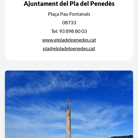
Ajuntament del Pla del Penedès
Plaça Pau Fontanals
08733
Tel: 93 898 80 03
www.elpladelpenedes.cat
pla@elpladelpenedes.cat