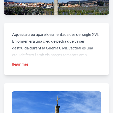
Aquesta creu apareix esmentada des del segle XVI.
En origen era una creu de pedra que va ser
destruïda durant la Guerra Civil. L'actual és una
creu de ferro i amb els braços rematats amb
expansions i florons. El peu que la sustenta té una
llegir més
graonada de tres trams, de diàmetre decreixent en
alçada. Just a sobre hi ha una columna octogonal,
sense capitell, que està coronada per la creu. Està
situada a la plaça de la Creu, inaugurada l'abril del
2007.