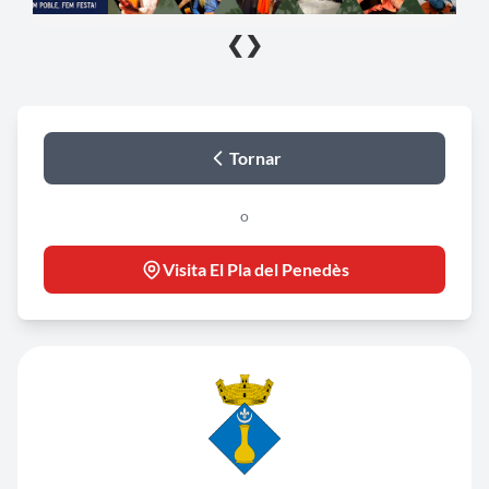
❮
❯
Tornar
o
Visita El Pla del Penedès