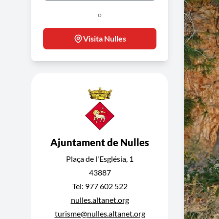
o
Visita Nulles
Ajuntament de Nulles
Plaça de l'Església, 1
43887
Tel: 977 602 522
nulles.altanet.org
turisme@nulles.altanet.org