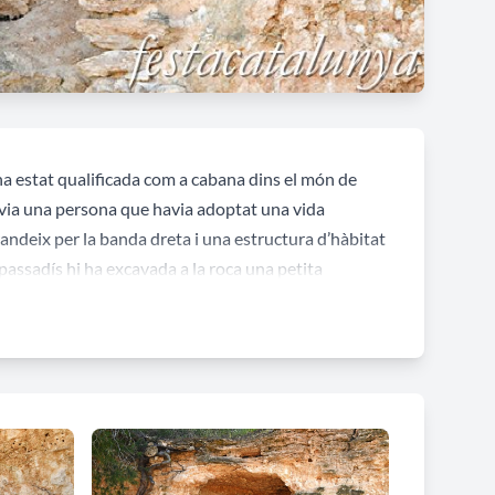
a estat qualificada com a cabana dins el món de
vivia una persona que havia adoptat una vida
randeix per la banda dreta i una estructura d’hàbitat
 passadís hi ha excavada a la roca una petita
igua beneïta...). El conjunt restava tancat o
a. S’hi accediria per una escala, que avui
vades a la roca que podrien ser llocs
etirat a aquest lloc per fer oració.