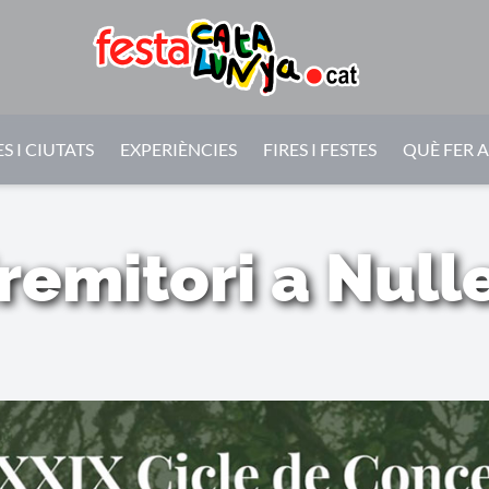
S I CIUTATS
EXPERIÈNCIES
FIRES I FESTES
QUÈ FER 
remitori a Null