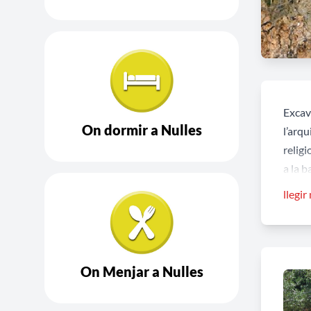
Excav
On dormir a Nulles
l’arq
religi
a la b
forníc
llegir
resgu
s’end
A red
On Menjar a Nulles
d’emma