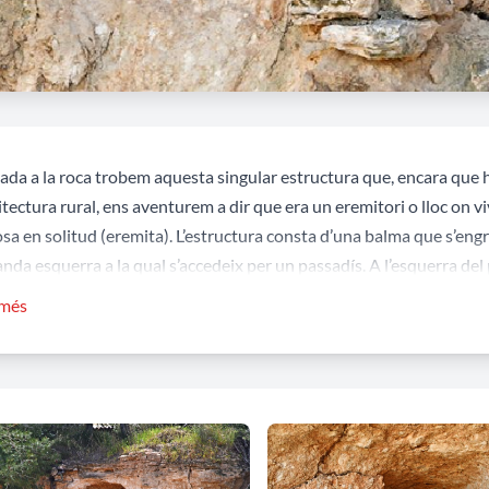
ada a la roca trobem aquesta singular estructura que, encara que h
uitectura rural, ens aventurem a dir que era un eremitori o lloc on 
osa en solitud (eremita). L’estructura consta d’una balma que s’eng
anda esquerra a la qual s’accedeix per un passadís. A l’esquerra del
ula on hi hauria dipositat algun element religiós (imatge, crucifix, a
 més
ardat per una paret de pedra seca més ben conservada a la part dret
evina, encara que molt malmesa.
ós d’aquesta estructura hi ha altres petites estructures també exca
gatzematge d’aliments (fresquera, sitja...) utilitzats per l’eremita r