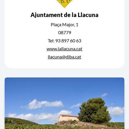
Ajuntament de la Llacuna
Plaça Major, 1
08779
Tel: 93 897 60 63
www.lallacuna.cat
llacuna@diba.cat