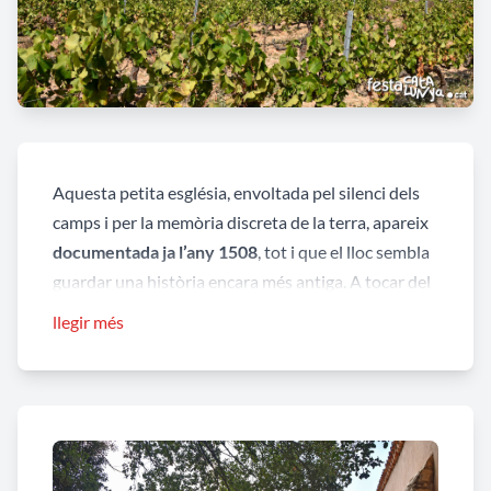
Aquesta petita església, envoltada pel silenci dels
camps i per la memòria discreta de la terra, apareix
documentada ja l’any 1508
, tot i que el lloc sembla
guardar una història encara més antiga. A tocar del
temple, la tradició situa una
necròpolis medieval
llegir més
dels segles XI i XII, com si aquell indret elevat
hagués estat escollit des de fa segles per acollir tant
la vida espiritual com el descans etern dels
habitants del territori.
Consagrada a
Sant Antoni Abat
, protector dels