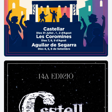
coberta de doble vessant, revestida amb teules
corbes, protegeix el conjunt amb la mateixa serenor
de sempre.
Construïda amb carreus homogenis i curosament
treballats, la capella s’alça en un punt elevat des
d’on sembla contemplar silenciosament el paisatge
que l’envolta. A la banda dreta de la façana hi ha un
annex discret, mentre que a l’esquerra, entre dos
contraforts, uns bancs correguts conviden al repòs i
a la contemplació. És precisament en aquest espai
on es documenta un petit indret d’enterrament,
com si la vida i la mort continuessin convivint sota
la protecció simbòlica del sant ermità.
Tanmateix, la capella no ha perdut la seva ànima. La