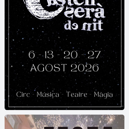
recent restauració li ha conferit una delicada
tonalitat rosada que acarona tant els murs interiors
com l’exterior, on encara s’han preservat fragments
del parament original. Aquesta combinació entre
memòria i renovació dota el conjunt d’una
atmosfera íntima i poètica, com si cada pedra
continués explicant, en veu baixa, la història d’un
lloc dedicat durant segles a la protecció, al silenci i a
l’esperança.