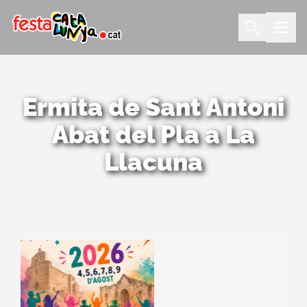
Ermita de Sant Antoni
Abat del Pla a La
Llacuna