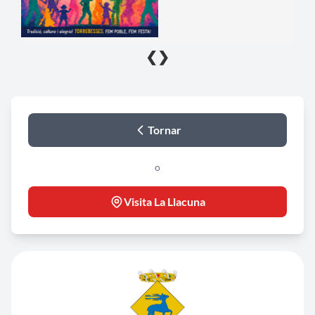
❮
❯
Tornar
o
Visita La Llacuna