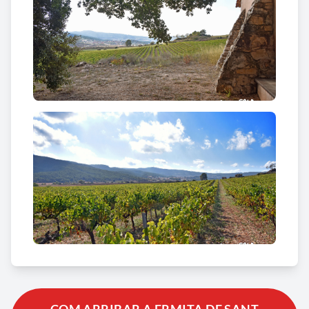
animals, dels camins i de les ànimes humils, la
capella conserva encara l’aura d’aquella devoció
popular tan arrelada al món rural. La figura del sant,
sovint representada amb un bastó en forma de tau,
un petit porc als seus peus i la mirada serena dels
ermitans, simbolitza la resistència davant les
temptacions i la bondat envers els éssers més
senzills. Encara avui, malgrat la nuesa de l’interior,
un dibuix en tonalitats vermelloses dedicat al sant
manté viva la seva presència, com una flama
discreta que resisteix el pas del temps.
L’edifici
fou ampliat l’any 1824
, moment en què la
devoció a Sant Antoni Abat adquirí una major
rellevància. En la visita pastoral de 1845 es disposà
la realització de dues pintures d’altar, embellint així