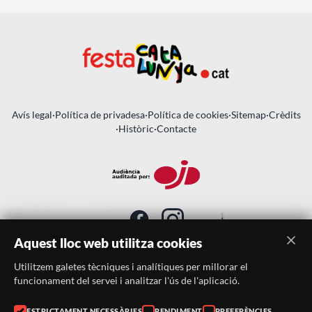
Avís legal
·
Política de privadesa
·
Política de cookies
·
Sitemap
·
Crèdits
·
Històric
·
Contacte
Aquest lloc web utilitza cookies
Utilitzem galetes tècniques i analítiques per millorar el
SUBSCRIU-TE AL BUTLLETÍ
funcionament del servei i analitzar l'ús de l'aplicació.
ESTRICTAMENT NECESSÀRIES
RENDIMENT
PREFERÈNCIES