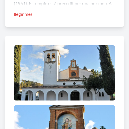
(1951). El temple està precedit per una porxada. A
destacar el coronament del capcer amb una
llegir més
capelleta feta de maó, que contrasta amb la resta de
l’edifici. A interior una imatge de la
Mare de Déu
del Roser
en una
majòlica de ceràmica.
A l’esquerra de la nau del temple s’aixeca un
campanar de torre de base quadrada alternant
dues i una obertures amb baranes al pis superior.