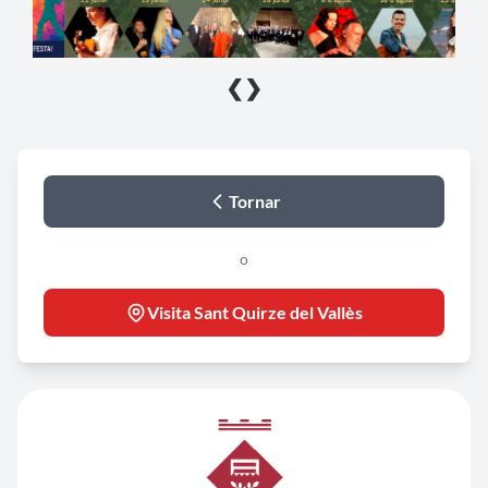
❮
❯
Tornar
o
Visita Sant Quirze del Vallès