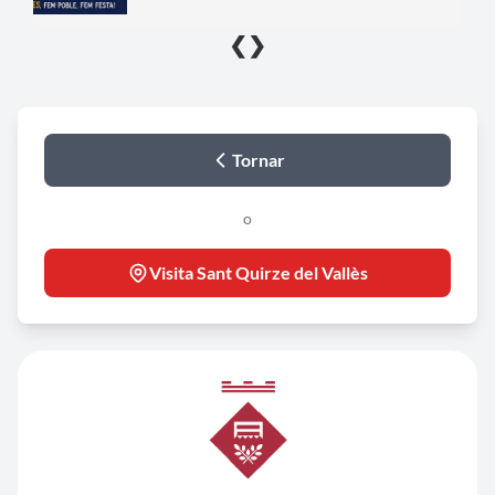
❮
❯
Tornar
o
Visita Sant Quirze del Vallès