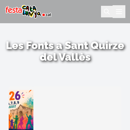
Les Fonts a Sant Quirze
del Vallès