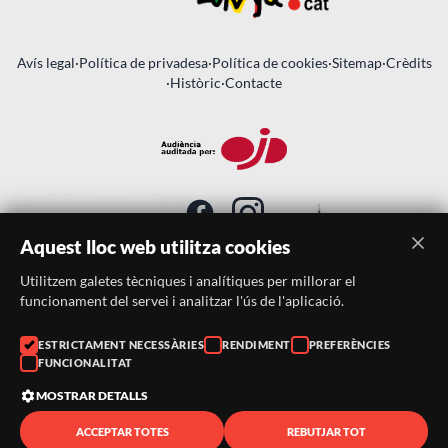
Avís legal
·
Política de privadesa
·
Política de cookies
·
Sitemap
·
Crèdits
·
Històric
·
Contacte
Aquest lloc web utilitza cookies
Utilitzem galetes tècniques i analítiques per millorar el
SUBSCRIU-TE AL BUTLLETÍ
funcionament del servei i analitzar l'ús de l'aplicació.
Telèfon:
938046359
ESTRICTAMENT NECESSÀRIES
RENDIMENT
PREFERÈNCIES
FUNCIONALITAT
Correu:
festacatalunya@festacatalunya.cat
MOSTRAR DETALLS
ACCEPTAR TOTES
REBUTJAR TOT
© 2026 ·
FestaCatalunya
— Tots els drets reservats · Web